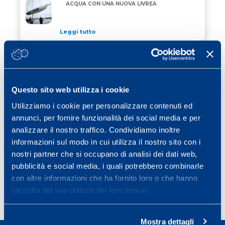
“ALLAGRANDE MAPEI” DI NUOVO IN ACQUA CON UN
ACQUA CON UNA NUOVA LIVREA
Leggi tutto
24 Aprile 2026
/ eventi
JEREZ SCEGLIE MAPEI PER COLORARE
JEREZ SCEGLIE MAPEI PER COLORARE CORDOLI, GRI
CORDOLI, GRIGLIA DI PARTENZA E VIE
DI FUGA
Questo sito web utilizza i cookie
Leggi tutto
Utilizziamo i cookie per personalizzare contenuti ed
15 Aprile 2026
/ eventi
annunci, per fornire funzionalità dei social media e per
MAPEI RINNOVA IL SUO IMPEGNO COME
analizzare il nostro traffico. Condividiamo inoltre
MAPEI RINNOVA IL SUO IMPEGNO COME OFFICIAL 
OFFICIAL SPONSOR DELLA STRAMILANO
informazioni sul modo in cui utilizza il nostro sito con i
2026
nostri partner che si occupano di analisi dei dati web,
Leggi tutto
pubblicità e social media, i quali potrebbero combinarle
con altre informazioni che ha fornito loro o che hanno
raccolto dal suo utilizzo dei loro servizi.
Page
Page
Page
Page
Next page
1
2
3
…
40
»
Mostra dettagli