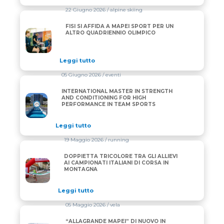
22 Giugno 2026
/ alpine skiing
FISI SI AFFIDA A MAPEI SPORT PER UN
FISI SI AFFIDA A MAPEI SPORT PER UN ALTRO QUA
ALTRO QUADRIENNIO OLIMPICO
Leggi tutto
05 Giugno 2026
/ eventi
INTERNATIONAL MASTER IN STRENGTH
INTERNATIONAL MASTER IN STRENGTH AND CONDI
AND CONDITIONING FOR HIGH
PERFORMANCE IN TEAM SPORTS
Leggi tutto
19 Maggio 2026
/ running
DOPPIETTA TRICOLORE TRA GLI ALLIEVI
DOPPIETTA TRICOLORE TRA GLI ALLIEVI AI CAMPIO
AI CAMPIONATI ITALIANI DI CORSA IN
MONTAGNA
Leggi tutto
05 Maggio 2026
/ vela
“ALLAGRANDE MAPEI” DI NUOVO IN