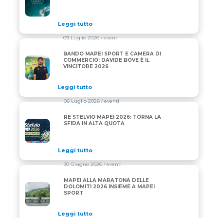
Leggi tutto
09 Luglio 2026
/ eventi
BANDO MAPEI SPORT E CAMERA DI
BANDO MAPEI SPORT E CAMERA DI COMMERCIO: DAV
COMMERCIO: DAVIDE BOVE È IL
VINCITORE 2026
Leggi tutto
06 Luglio 2026
/ eventi
RE STELVIO MAPEI 2026: TORNA LA
RE STELVIO MAPEI 2026: TORNA LA SFIDA IN ALTA 
SFIDA IN ALTA QUOTA
Leggi tutto
30 Giugno 2026
/ eventi
MAPEI ALLA MARATONA DELLE
MAPEI ALLA MARATONA DELLE DOLOMITI 2026 INS
DOLOMITI 2026 INSIEME A MAPEI
SPORT
Leggi tutto