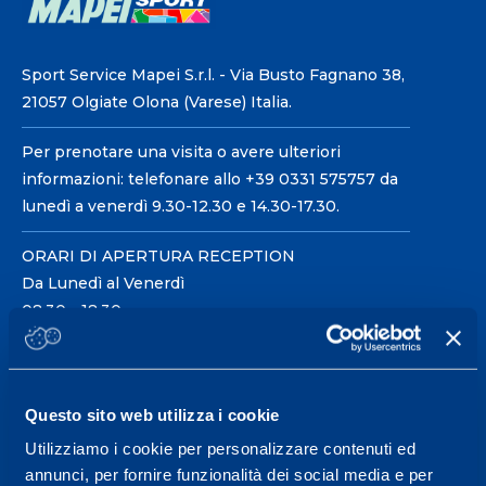
Sport Service Mapei S.r.l. - Via Busto Fagnano 38,
21057 Olgiate Olona (Varese) Italia.
Per prenotare una visita o avere ulteriori
informazioni: telefonare allo +39 0331 575757 da
lunedì a venerdì 9.30-12.30 e 14.30-17.30.
ORARI DI APERTURA RECEPTION
Da Lunedì al Venerdì
08.30 - 18.30
Centro servizi per l'alta
Questo sito web utilizza i cookie
prestazione ed il
Utilizziamo i cookie per personalizzare contenuti ed
wellness.
annunci, per fornire funzionalità dei social media e per