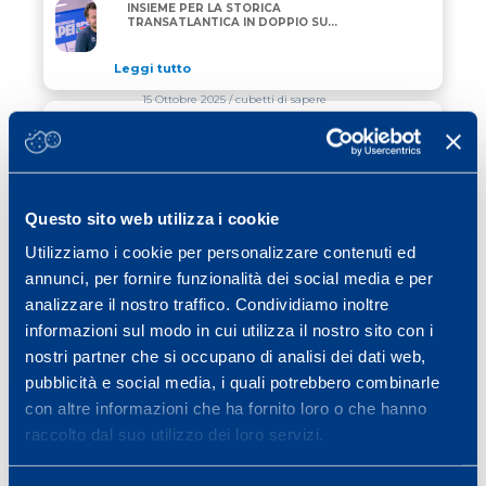
AMBROGIO BECCARIA E THOMAS RUYANT INSIEME P
INSIEME PER LA STORICA
TRANSATLANTICA IN DOPPIO SU
“ALLAGRANDE MAPEI”
Leggi tutto
15 Ottobre 2025
/ cubetti di sapere
INTERVAL TRAINING E HIIT
INTERVAL TRAINING E HIIT
Leggi tutto
Questo sito web utilizza i cookie
06 Ottobre 2025
/ calcio
Utilizziamo i cookie per personalizzare contenuti ed
annunci, per fornire funzionalità dei social media e per
CONVEGNO SCIENZA&SPORT 2025
CONVEGNO SCIENZA&SPORT 2025
analizzare il nostro traffico. Condividiamo inoltre
informazioni sul modo in cui utilizza il nostro sito con i
Leggi tutto
nostri partner che si occupano di analisi dei dati web,
pubblicità e social media, i quali potrebbero combinarle
con altre informazioni che ha fornito loro o che hanno
Previous page
Page
Page
Page
Page
Page
Page
«
1
2
3
4
5
…
40
raccolto dal suo utilizzo dei loro servizi.
Next page
»