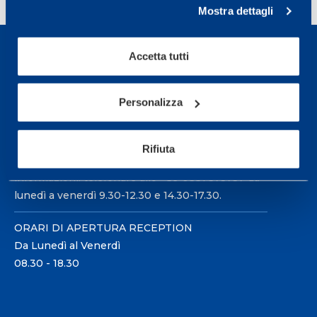
Mostra dettagli
Accetta tutti
Personalizza
Sport Service Mapei S.r.l. - Via Busto Fagnano 38,
21057 Olgiate Olona (Varese) Italia.
Rifiuta
Per prenotare una visita o avere ulteriori
informazioni: telefonare allo +39 0331 575757 da
lunedì a venerdì 9.30-12.30 e 14.30-17.30.
ORARI DI APERTURA RECEPTION
Da Lunedì al Venerdì
08.30 - 18.30