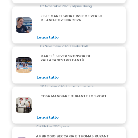
07 Novembre 2025
/ alpine skiing
FISI E MAPEI SPORT INSIEME VERSO
FISI E MAPEI SPORT INSIEME VERSO MILANO-CORT
MILANO-CORTINA 2026
Leggi tutto
03 Novembre 2025
/ basketball
MAPEI É SILVER SPONSOR DI
MAPEI É SILVER SPONSOR DI PALLACANESTRO CAN
PALLACANESTRO CANTÙ
Leggi tutto
28 Ottobre 2025
/ cubetti di sapere
COSA MANGIARE DURANTE LO SPORT
COSA MANGIARE DURANTE LO SPORT
Leggi tutto
23 Ottobre 2025
/ vela
AMBROGIO BECCARIA E THOMAS RUYANT