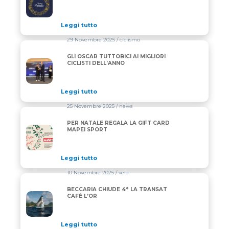
Leggi tutto
29 Novembre 2025
/ ciclismo
GLI OSCAR TUTTOBICI AI MIGLIORI
GLI OSCAR TUTTOBICI AI MIGLIORI CICLISTI DELL’A
CICLISTI DELL’ANNO
Leggi tutto
25 Novembre 2025
/ news
PER NATALE REGALA LA GIFT CARD
PER NATALE REGALA LA GIFT CARD MAPEI SPORT
MAPEI SPORT
Leggi tutto
10 Novembre 2025
/ vela
BECCARIA CHIUDE 4° LA TRANSAT
BECCARIA CHIUDE 4° LA TRANSAT CAFÉ L’OR
CAFÉ L’OR
Leggi tutto