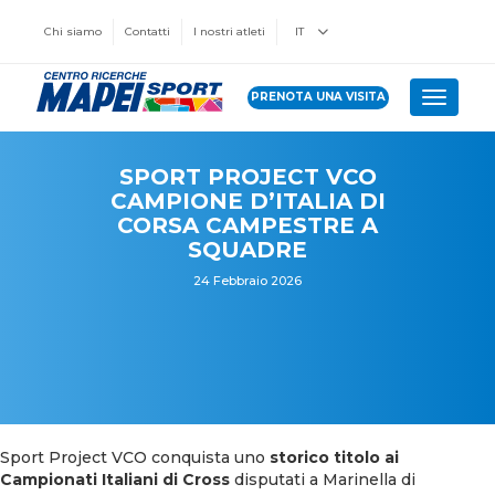
Chi siamo
Contatti
I nostri atleti
IT
PRENOTA UNA VISITA
Toggle 
SPORT PROJECT VCO
CAMPIONE D’ITALIA DI
CORSA CAMPESTRE A
SQUADRE
24 Febbraio 2026
Sport Project VCO conquista uno
storico titolo ai
Campionati Italiani di Cross
disputati a Marinella di