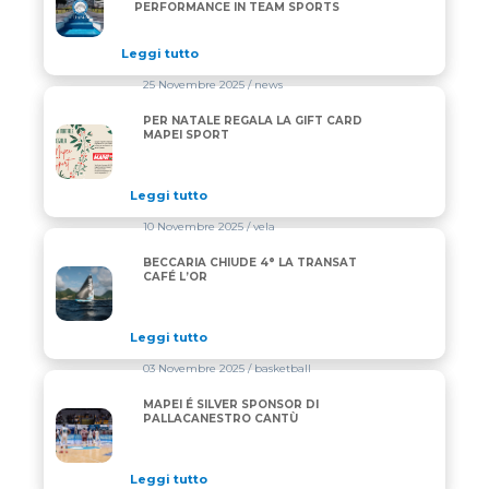
PERFORMANCE IN TEAM SPORTS
Leggi tutto
25 Novembre 2025
/ news
PER NATALE REGALA LA GIFT CARD
PER NATALE REGALA LA GIFT CARD MAPEI SPORT
MAPEI SPORT
Leggi tutto
10 Novembre 2025
/ vela
BECCARIA CHIUDE 4° LA TRANSAT
BECCARIA CHIUDE 4° LA TRANSAT CAFÉ L’OR
CAFÉ L’OR
Leggi tutto
03 Novembre 2025
/ basketball
MAPEI É SILVER SPONSOR DI
MAPEI É SILVER SPONSOR DI PALLACANESTRO CAN
PALLACANESTRO CANTÙ
Leggi tutto