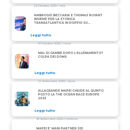
23 Ottobre 2025
/ vela
AMBROGIO BECCARIA E THOMAS RUYANT
AMBROGIO BECCARIA E THOMAS RUYANT INSIEME P
INSIEME PER LA STORICA
TRANSATLANTICA IN DOPPIO SU
“ALLAGRANDE MAPEI”
Leggi tutto
01 Ottobre 2025
/ news
MAL DI GAMBE DOPO L’ALLENAMENTO?
MAL DI GAMBE DOPO L’ALLENAMENTO? COLPA DEI
COLPA DEI DOMS
Leggi tutto
21 Settembre 2025
/ news
ALLAGRANDE MAPEI CHIUDE AL QUINTO
ALLAGRANDE MAPEI CHIUDE AL QUINTO POSTO LA
POSTO LA THE OCEAN RACE EUROPE
2025
Leggi tutto
18 Settembre 2025
/ ciclismo
MAPEI E’ MAIN PARTNER DEI