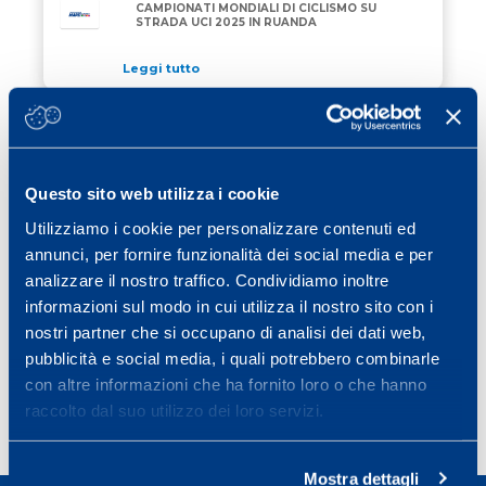
CAMPIONATI MONDIALI DI CICLISMO SU
STRADA UCI 2025 IN RUANDA
Leggi tutto
11 Settembre 2025
/ ciclismo
MAPEI SPORT AL FIANCO DEL PREMIO
MAPEI SPORT AL FIANCO DEL PREMIO FRANCESCO 
FRANCESCO CESARINI
Questo sito web utilizza i cookie
Leggi tutto
Utilizziamo i cookie per personalizzare contenuti ed
03 Settembre 2025
/ vela
annunci, per fornire funzionalità dei social media e per
ALLAGRANDE MAPEI VINCE LA TAPPA DI
analizzare il nostro traffico. Condividiamo inoltre
ALLAGRANDE MAPEI VINCE LA TAPPA DI GENOVA A
GENOVA ALLA THE OCEAN RACE
informazioni sul modo in cui utilizza il nostro sito con i
EUROPE 2025
nostri partner che si occupano di analisi dei dati web,
Leggi tutto
pubblicità e social media, i quali potrebbero combinarle
con altre informazioni che ha fornito loro o che hanno
raccolto dal suo utilizzo dei loro servizi.
Page
Page
Page
Page
Next page
1
2
3
…
19
»
Mostra dettagli