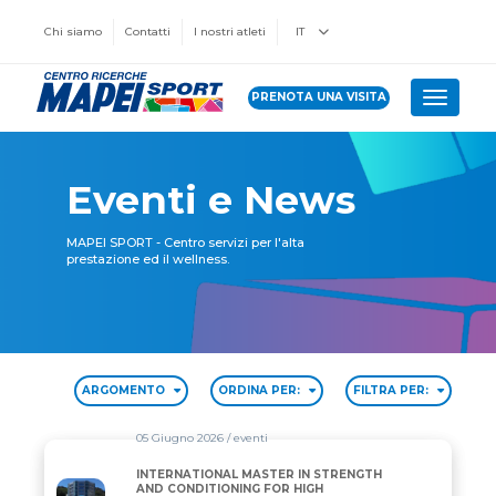
Chi siamo
Contatti
I nostri atleti
IT
PRENOTA UNA VISITA
Toggle 
Eventi e News
MAPEI SPORT - Centro servizi per l'alta
prestazione ed il wellness.
ARGOMENTO
ORDINA PER:
FILTRA PER:
05 Giugno 2026
/ eventi
INTERNATIONAL MASTER IN STRENGTH
INTERNATIONAL MASTER IN STRENGTH AND CONDI
AND CONDITIONING FOR HIGH