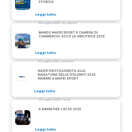
STORICA
Leggi tutto
04 Luglio 2025
/ sci alpino
BANDO MAPEI SPORT E CAMERA DI
BANDO MAPEI SPORT E CAMERA DI COMMERCIO: ECC
COMMERCIO: ECCO LA VINCITRICE 2025
Leggi tutto
03 Luglio 2025
/ ciclismo
MAPEI PROTAGONISTA ALLA
MARATONA DELLE DOLOMITI 2025
INSIEME A MAPEI SPORT
Leggi tutto
02 Luglio 2025
/ news
A RIMINI PER L’ECSS 2025
A RIMINI PER L’ECSS 2025
Leggi tutto