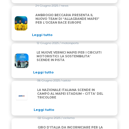
24 Giugno 2025
/ news
AMBROGIO BECCARIA PRESENTA IL
AMBROGIO BECCARIA PRESENTA IL NUOVO TEAM DI
NUOVO TEAM DI “ALLAGRANDE MAPEI”
PER L’OCEAN RACE EUROPE
Leggi tutto
12 Giugno 2025
/ motorsports
LE NUOVE VERNICI MAPEI PER I CIRCUITI
LE NUOVE VERNICI MAPEI PER I CIRCUITI MOTORISTI
MOTORISTICI: LA SOSTENIBILITA’
SCENDE IN PISTA
Leggi tutto
06 Giugno 2025
/ calcio
LA NAZIONALE ITALIANA SCENDE IN
CAMPO AL MAPEI STADIUM – CITTA’ DEL
TRICOLORE
Leggi tutto
02 Giugno 2025
/ ciclismo
GIRO D’ITALIA DA INCORNICIARE PER LA