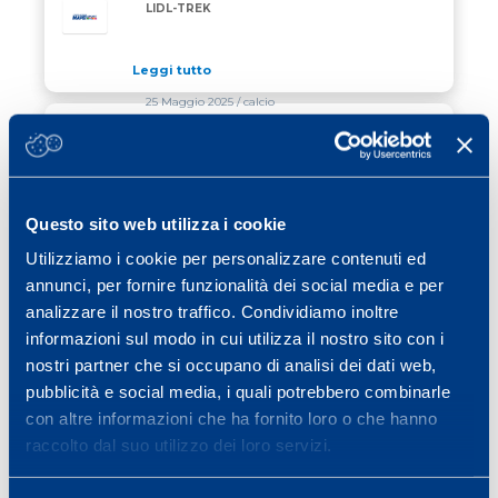
LIDL-TREK
Leggi tutto
25 Maggio 2025
/ calcio
ANALISI DEI PERIODI PIU’ INTENSI
ANALISI DEI PERIODI PIU’ INTENSI DURANTE LE PAR
DURANTE LE PARTITE DI CALCIO
Leggi tutto
Questo sito web utilizza i cookie
22 Maggio 2025
/ news
Utilizziamo i cookie per personalizzare contenuti ed
annunci, per fornire funzionalità dei social media e per
MAPEI FESTEGGIA LA STORICA 20°
MAPEI FESTEGGIA LA STORICA 20° PARTENZA DI MA
PARTENZA DI MARCO ANDRETTI ALLA
analizzare il nostro traffico. Condividiamo inoltre
500 MIGLIA DI INDIANAPOLIS
informazioni sul modo in cui utilizza il nostro sito con i
Leggi tutto
nostri partner che si occupano di analisi dei dati web,
pubblicità e social media, i quali potrebbero combinarle
con altre informazioni che ha fornito loro o che hanno
Previous page
Page
Page
Page
Page
Page
Page
«
1
…
3
4
5
6
7
…
raccolto dal suo utilizzo dei loro servizi.
Page
Next page
40
»