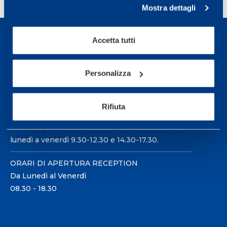
Mostra dettagli
Accetta tutti
Personalizza
Sport Service Mapei S.r.l. - Via Busto Fagnano 38,
21057 Olgiate Olona (Varese) Italia.
Rifiuta
Per prenotare una visita o avere ulteriori
informazioni: telefonare allo +39 0331 575757 da
lunedì a venerdì 9.30-12.30 e 14.30-17.30.
ORARI DI APERTURA RECEPTION
Da Lunedì al Venerdì
08.30 - 18.30