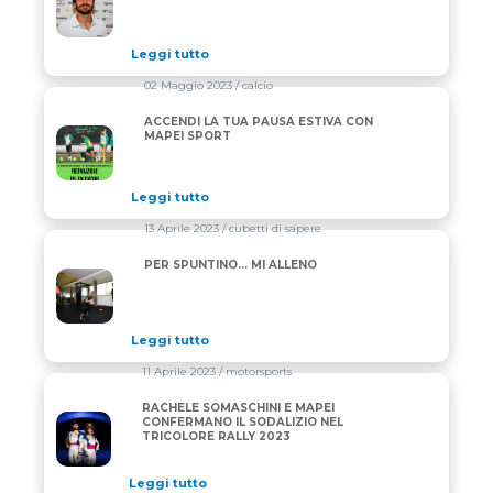
Leggi tutto
02 Maggio 2023
/ calcio
ACCENDI LA TUA PAUSA ESTIVA CON
ACCENDI LA TUA PAUSA ESTIVA CON MAPEI SPORT
MAPEI SPORT
Leggi tutto
13 Aprile 2023
/ cubetti di sapere
PER SPUNTINO… MI ALLENO
PER SPUNTINO… MI ALLENO
Leggi tutto
11 Aprile 2023
/ motorsports
RACHELE SOMASCHINI E MAPEI
RACHELE SOMASCHINI E MAPEI CONFERMANO IL SO
CONFERMANO IL SODALIZIO NEL
TRICOLORE RALLY 2023
Leggi tutto