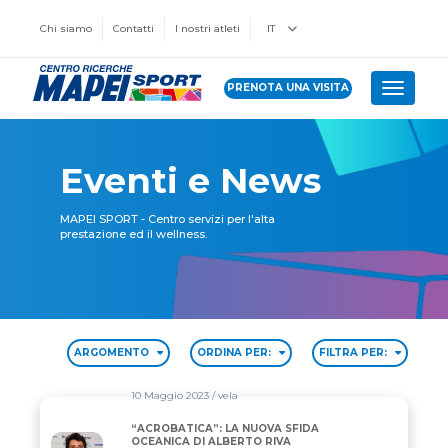
Chi siamo
Contatti
I nostri atleti
IT
PRENOTA UNA VISITA
Toggle 
Eventi e News
MAPEI SPORT - Centro servizi per l'alta
prestazione ed il wellness.
ARGOMENTO
ORDINA PER:
FILTRA PER:
10 Maggio 2023
/ vela
“ACROBATICA”: LA NUOVA SFIDA
“ACROBATICA”: LA NUOVA SFIDA OCEANICA DI ALBE
OCEANICA DI ALBERTO RIVA