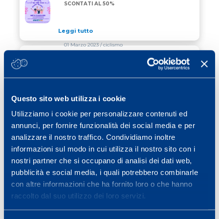
PER LE DONNE A MARZO SERVIZI SCONTATI AL 50%
SCONTATI AL 50%
Leggi tutto
01 Marzo 2023
/ ciclismo
RE STELVIO MAPEI 2023
RE STELVIO MAPEI 2023
Leggi tutto
Questo sito web utilizza i cookie
01 Marzo 2023
/ news
Utilizziamo i cookie per personalizzare contenuti ed
annunci, per fornire funzionalità dei social media e per
IL TEAM DI MAPEI SPORT ALLA MILANO
IL TEAM DI MAPEI SPORT ALLA MILANO MARATHO
MARATHON PER FONDAZIONE TOG
analizzare il nostro traffico. Condividiamo inoltre
informazioni sul modo in cui utilizza il nostro sito con i
Leggi tutto
nostri partner che si occupano di analisi dei dati web,
pubblicità e social media, i quali potrebbero combinarle
con altre informazioni che ha fornito loro o che hanno
Previous page
Page
Page
Page
Page
Page
Page
«
1
…
13
14
15
16
17
raccolto dal suo utilizzo dei loro servizi.
Page
Next page
…
40
»