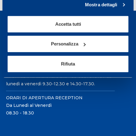
Mostra dettagli
Accetta tutti
Personalizza
Sport Service Mapei S.r.l. - Via Busto Fagnano 38,
21057 Olgiate Olona (Varese) Italia.
Rifiuta
Per prenotare una visita o avere ulteriori
informazioni: telefonare allo +39 0331 575757 da
lunedì a venerdì 9.30-12.30 e 14.30-17.30.
ORARI DI APERTURA RECEPTION
Da Lunedì al Venerdì
08.30 - 18.30