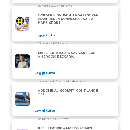
05 Aprile 2023
/ ciclismo
ISCRIVERSI ONLINE ALLA VARESE VAN
ISCRIVERSI ONLINE ALLA VARESE VAN VLAANDERE
VLAANDEREN CONVIENE GRAZIE A
MAPEI SPORT
Leggi tutto
29 Marzo 2023
/ news
MAPEI CONTINUA A NAVIGARE CON
MAPEI CONTINUA A NAVIGARE CON AMBROGIO BEC
AMBROGIO BECCARIA
Leggi tutto
15 Marzo 2023
/ cubetti di sapere
ADDOMINALI SCOLPITI CON PLANK E
ADDOMINALI SCOLPITI CON PLANK E TRX
TRX
Leggi tutto
03 Marzo 2023
/ news
PER LE DONNE A MARZO SERVIZI