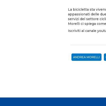
La bicicletta sta vive
appassionati delle due 
servizi del settore ci
Morelli ci spiega come
Iscriviti al
canale yout
ANDREA MORELLI