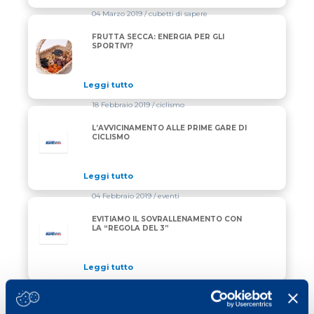
04 Marzo 2019
/ cubetti di sapere
FRUTTA SECCA: ENERGIA PER GLI
FRUTTA SECCA: ENERGIA PER GLI SPORTIVI?
SPORTIVI?
Leggi tutto
18 Febbraio 2019
/ ciclismo
L’AVVICINAMENTO ALLE PRIME GARE DI
CICLISMO
Leggi tutto
04 Febbraio 2019
/ eventi
EVITIAMO IL SOVRALLENAMENTO CON
LA “REGOLA DEL 3”
Leggi tutto
21 Gennaio 2019
/ ciclismo
LA PREPARAZIONE INVERNALE DEL