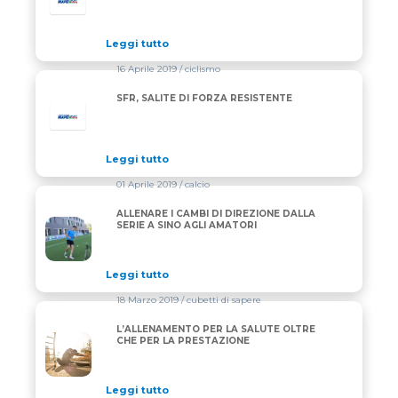
Leggi tutto
16 Aprile 2019
/ ciclismo
SFR, SALITE DI FORZA RESISTENTE
Leggi tutto
01 Aprile 2019
/ calcio
ALLENARE I CAMBI DI DIREZIONE DALLA
ALLENARE I CAMBI DI DIREZIONE DALLA SERIE A S
SERIE A SINO AGLI AMATORI
Leggi tutto
18 Marzo 2019
/ cubetti di sapere
L’ALLENAMENTO PER LA SALUTE OLTRE
L’ALLENAMENTO PER LA SALUTE OLTRE CHE PER L
CHE PER LA PRESTAZIONE
Leggi tutto