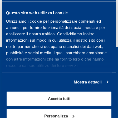
CICLISTA
Questo sito web utilizza i cookie
Leggi tutto
Utilizziamo i cookie per personalizzare contenuti ed
annunci, per fornire funzionalità dei social media e per
analizzare il nostro traffico. Condividiamo inoltre
Previous page
Page
Page
Page
Page
«
1
…
9
10
11
informazioni sul modo in cui utilizza il nostro sito con i
nostri partner che si occupano di analisi dei dati web,
pubblicità e social media, i quali potrebbero combinarle
con altre informazioni che ha fornito loro o che hanno
raccolto dal suo utilizzo dei loro servizi.
Sport Service Mapei S.r.l. - Via Busto Fagnano 38,
Mostra dettagli
21057 Olgiate Olona (Varese) Italia.
Per prenotare una visita o avere ulteriori
Accetta tutti
informazioni: telefonare allo +39 0331 575757 da
lunedì a venerdì 9.30-12.30 e 14.30-17.30.
Personalizza