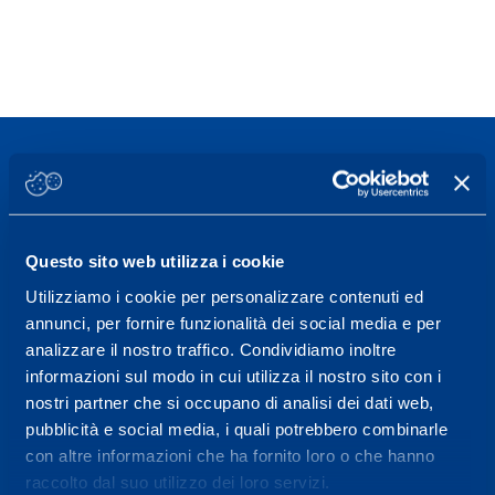
Sport Service Mapei S.r.l. - Via Busto Fagnano 38,
Questo sito web utilizza i cookie
21057 Olgiate Olona (Varese) Italia.
Utilizziamo i cookie per personalizzare contenuti ed
annunci, per fornire funzionalità dei social media e per
Per prenotare una visita o avere ulteriori
analizzare il nostro traffico. Condividiamo inoltre
informazioni: telefonare allo +39 0331 575757 da
informazioni sul modo in cui utilizza il nostro sito con i
lunedì a venerdì 9.30-12.30 e 14.30-17.30.
nostri partner che si occupano di analisi dei dati web,
pubblicità e social media, i quali potrebbero combinarle
ORARI DI APERTURA RECEPTION
con altre informazioni che ha fornito loro o che hanno
Da Lunedì al Venerdì
raccolto dal suo utilizzo dei loro servizi.
08.30 - 18.30