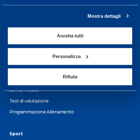
Mostra dettagli
Centro servizi per l'alta
prestazione ed il
Accetta tutti
wellness.
Maggiori informazioni
Personalizza
Rifiuta
Servizi
Servizi Medici
Test di valutazione
Programmazione Allenamento
Sport