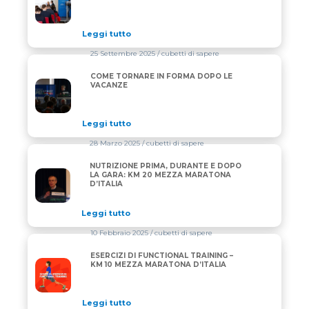
Leggi tutto
25 Settembre 2025
/ cubetti di sapere
COME TORNARE IN FORMA DOPO LE
COME TORNARE IN FORMA DOPO LE VACANZE
VACANZE
Leggi tutto
28 Marzo 2025
/ cubetti di sapere
NUTRIZIONE PRIMA, DURANTE E DOPO
NUTRIZIONE PRIMA, DURANTE E DOPO LA GARA: K
LA GARA: KM 20 MEZZA MARATONA
D’ITALIA
Leggi tutto
10 Febbraio 2025
/ cubetti di sapere
ESERCIZI DI FUNCTIONAL TRAINING –
ESERCIZI DI FUNCTIONAL TRAINING – KM 10 MEZZA
KM 10 MEZZA MARATONA D’ITALIA
Leggi tutto