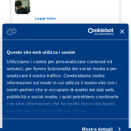
ALLENARSI CON LA REALTA’ VIRTUALE
Leggi tutto
16 Ottobre 2024
/ atletica leggera
PERCHÈ CORRERE? KM 1 MEZZA
PERCHÈ CORRERE? KM 1 MEZZA MARATONA D’ITAL
MARATONA D’ITALIA
Questo sito web utilizza i cookie
Leggi tutto
Utilizziamo i cookie per personalizzare contenuti ed
09 Settembre 2024
/ cubetti di sapere
annunci, per fornire funzionalità dei social media e per
L’UTILIZZO DEI “WERABLE DEVICES”
analizzare il nostro traffico. Condividiamo inoltre
L’UTILIZZO DEI “WERABLE DEVICES” COME STRUME
COME STRUMENTO PER IL
informazioni sul modo in cui utilizza il nostro sito con i
MIGLIORAMENTO DELLO STILE DI VITA
nostri partner che si occupano di analisi dei dati web,
Leggi tutto
pubblicità e social media, i quali potrebbero combinarle
con altre informazioni che ha fornito loro o che hanno
raccolto dal suo utilizzo dei loro servizi.
Page
Page
Page
Page
Next page
1
2
3
…
11
»
Mostra dettagli