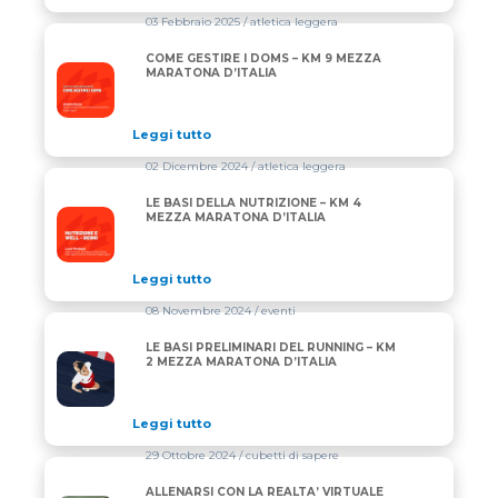
03 Febbraio 2025
/ atletica leggera
COME GESTIRE I DOMS – KM 9 MEZZA
COME GESTIRE I DOMS – KM 9 MEZZA MARATONA D’
MARATONA D’ITALIA
Leggi tutto
02 Dicembre 2024
/ atletica leggera
LE BASI DELLA NUTRIZIONE – KM 4
LE BASI DELLA NUTRIZIONE – KM 4 MEZZA MARATON
MEZZA MARATONA D’ITALIA
Leggi tutto
08 Novembre 2024
/ eventi
LE BASI PRELIMINARI DEL RUNNING – KM
LE BASI PRELIMINARI DEL RUNNING – KM 2 MEZZA
2 MEZZA MARATONA D’ITALIA
Leggi tutto
29 Ottobre 2024
/ cubetti di sapere
ALLENARSI CON LA REALTA’ VIRTUALE