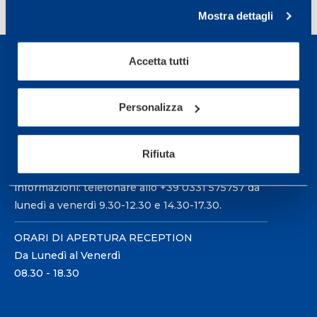
Page
Next page
…
40
»
Mostra dettagli
Accetta tutti
Personalizza
Sport Service Mapei S.r.l. - Via Busto Fagnano 38,
21057 Olgiate Olona (Varese) Italia.
Rifiuta
Per prenotare una visita o avere ulteriori
informazioni: telefonare allo +39 0331 575757 da
lunedì a venerdì 9.30-12.30 e 14.30-17.30.
ORARI DI APERTURA RECEPTION
Da Lunedì al Venerdì
08.30 - 18.30