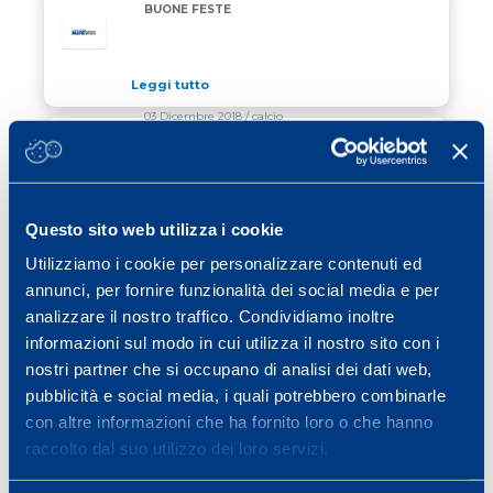
BUONE FESTE
Leggi tutto
03 Dicembre 2018
/ calcio
TEST MAPEI PER LE CALCIATRICI DEL
SASSUOLO
Questo sito web utilizza i cookie
Leggi tutto
08 Ottobre 2018
/ calcio
Utilizziamo i cookie per personalizzare contenuti ed
annunci, per fornire funzionalità dei social media e per
LE RICERCHE DI MAPEI SPORT SUL
CALCIO TRA LE PIU’ CITATE AL MONDO
analizzare il nostro traffico. Condividiamo inoltre
informazioni sul modo in cui utilizza il nostro sito con i
nostri partner che si occupano di analisi dei dati web,
Leggi tutto
pubblicità e social media, i quali potrebbero combinarle
con altre informazioni che ha fornito loro o che hanno
Previous page
Page
Page
Page
Page
Page
Page
«
1
…
30
31
32
33
34
raccolto dal suo utilizzo dei loro servizi.