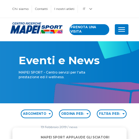
Chi siamo
Contatti
I nostri atleti
IT
PRENOTA UNA
Toggle 
VISITA
Eventi e News
MAPEI SPORT - Centro servizi per l'alta
prestazione ed il wellness.
ARGOMENTO
ORDINA PER:
FILTRA PER:
19 Febbraio 2019
/ news
MAPEI SPORT APPLAUDE GLI SCIATORI