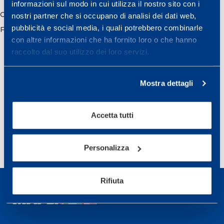
informazioni sul modo in cui utilizza il nostro sito con i
Comunicato Stampa / Luca Galimberti
nostri partner che si occupano di analisi dei dati web,
pubblicità e social media, i quali potrebbero combinarle
Foto: Gentilmente concesse da Flaviano Ossola
con altre informazioni che ha fornito loro o che hanno
raccolto dal suo utilizzo dei loro servizi.
Mostra dettagli
PREPARAZIONE CICLISTICA GIOVANILE
Condividi
Accetta tutti
Personalizza
Rifiuta