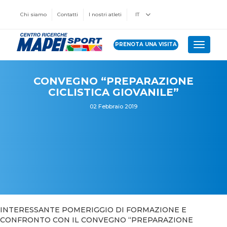
Chi siamo
Contatti
I nostri atleti
IT
PRENOTA UNA VISITA
Toggle 
CONVEGNO “PREPARAZIONE
CICLISTICA GIOVANILE”
02 Febbraio 2019
INTERESSANTE POMERIGGIO DI FORMAZIONE E
CONFRONTO CON IL CONVEGNO “PREPARAZIONE