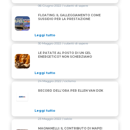
06 Giugno 2022
/ cubetti di sapere
FLOATING: IL GALLEGGIAMENTO COME
FLOATING: IL GALLEGGIAMENTO COME SUSSIDIO P
SUSSIDIO PER LA PRESTAZIONE
Leggi tutto
30 Maggio 2022
/ cubetti di sapere
LE PATATE AL POSTO DI UN GEL
LE PATATE AL POSTO DI UN GEL ENERGETICO? NO
ENERGETICO? NON SCHERZIAMO
Leggi tutto
24 Maggio 2022
/ ciclismo
RECORD DELL’ORA PER ELLEN VAN DIJK
Leggi tutto
23 Maggio 2022
/ calcio
MAGNANELLI: IL CONTRIBUTO DI MAPEI