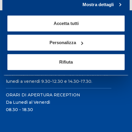
Mostra dettagli
Accetta tutti
Personalizza
Sport Service Mapei S.r.l. - Via Busto Fagnano 38,
21057 Olgiate Olona (Varese) Italia.
Rifiuta
Per prenotare una visita o avere ulteriori
informazioni: telefonare allo +39 0331 575757 da
lunedì a venerdì 9.30-12.30 e 14.30-17.30.
ORARI DI APERTURA RECEPTION
Da Lunedì al Venerdì
08.30 - 18.30