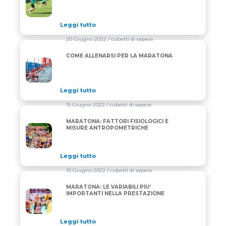
Leggi tutto
20 Giugno 2022
/ cubetti di sapere
COME ALLENARSI PER LA MARATONA
COME ALLENARSI PER LA MARATONA
Leggi tutto
15 Giugno 2022
/ cubetti di sapere
MARATONA: FATTORI FISIOLOGICI E
MARATONA: FATTORI FISIOLOGICI E MISURE ANT
MISURE ANTROPOMETRICHE
Leggi tutto
10 Giugno 2022
/ cubetti di sapere
MARATONA: LE VARIABILI PIU’
MARATONA: LE VARIABILI PIU’ IMPORTANTI NELLA
IMPORTANTI NELLA PRESTAZIONE
Leggi tutto