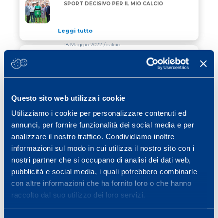
MAGNANELLI: IL CONTRIBUTO DI MAPEI SPORT DECI
SPORT DECISIVO PER IL MIO CALCIO
Leggi tutto
18 Maggio 2022
/ calcio
UN ANNO DI GENERAZIONE S “PER
UN ANNO DI GENERAZIONE S “PER DIVENTARE GRAN
DIVENTARE GRANDI CI VUOLE
PASSIONE”
Leggi tutto
Questo sito web utilizza i cookie
13 Maggio 2022
/ news
Utilizziamo i cookie per personalizzare contenuti ed
annunci, per fornire funzionalità dei social media e per
RINNOVATO L’ACCORDO TRA MAPEI
RINNOVATO L’ACCORDO TRA MAPEI SPORT E FISI
SPORT E FISI
analizzare il nostro traffico. Condividiamo inoltre
informazioni sul modo in cui utilizza il nostro sito con i
Leggi tutto
nostri partner che si occupano di analisi dei dati web,
pubblicità e social media, i quali potrebbero combinarle
con altre informazioni che ha fornito loro o che hanno
Previous page
Page
Page
Page
Page
Page
Page
«
1
…
17
18
19
20
21
raccolto dal suo utilizzo dei loro servizi.
Page
Next page
…
40
»