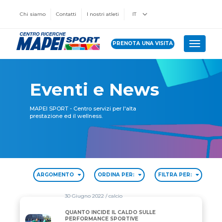
Chi siamo
Contatti
I nostri atleti
IT
PRENOTA UNA VISITA
Toggle 
Eventi e News
MAPEI SPORT - Centro servizi per l'alta
prestazione ed il wellness.
ARGOMENTO
ORDINA PER:
FILTRA PER:
30 Giugno 2022
/ calcio
QUANTO INCIDE IL CALDO SULLE
QUANTO INCIDE IL CALDO SULLE PERFORMANCE S
PERFORMANCE SPORTIVE