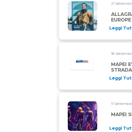
21 Settemb
ALLAGRANDE MAPEI CHIUDE
ALLAGR
EUROPE
Leggi Tut
18 Settemb
MAPEI E
STRADA 
Leggi Tut
11 Settembr
MAPEI SPORT AL FIANCO D
MAPEI S
Leggi Tut