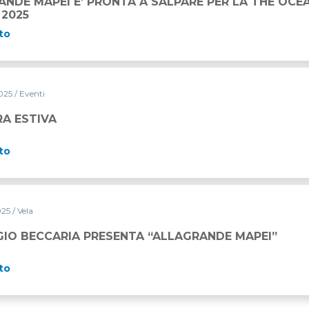
NDE MAPEI E’ PRONTA A SALPARE PER LA THE OCE
 2025
to
2025
/ Eventi
RA ESTIVA
to
025
/ Vela
NTA “ALLAGRANDE MAPEI”
IO BECCARIA PRESENTA “ALLAGRANDE MAPEI”
to