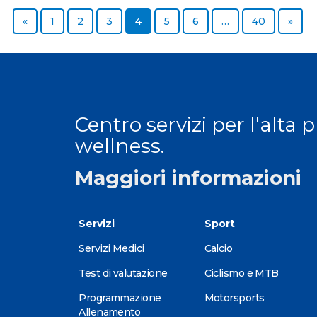
Previous page
Page
Page
Page
Page
Page
Page
Page
Next
«
1
2
3
4
5
6
…
40
»
Centro servizi per l'alta 
wellness.
Maggiori informazioni
Servizi
Sport
Servizi Medici
Calcio
Test di valutazione
Ciclismo e MTB
Programmazione
Motorsports
Allenamento