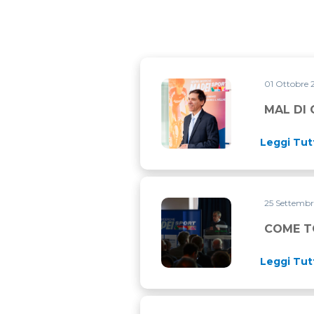
01 Ottobre
MAL DI GAMBE DOPO L’ALL
MAL DI
Leggi Tut
25 Settemb
COME TORNARE IN FORMA 
COME T
Leggi Tut