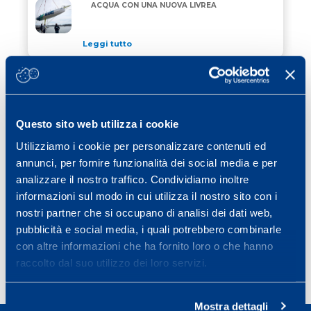
“ALLAGRANDE MAPEI” DI NUOVO IN ACQUA CON UN
ACQUA CON UNA NUOVA LIVREA
Leggi tutto
24 Aprile 2026
/ eventi
JEREZ SCEGLIE MAPEI PER COLORARE
JEREZ SCEGLIE MAPEI PER COLORARE CORDOLI, GRI
CORDOLI, GRIGLIA DI PARTENZA E VIE
DI FUGA
Questo sito web utilizza i cookie
Leggi tutto
Utilizziamo i cookie per personalizzare contenuti ed
15 Aprile 2026
/ eventi
annunci, per fornire funzionalità dei social media e per
MAPEI RINNOVA IL SUO IMPEGNO COME
analizzare il nostro traffico. Condividiamo inoltre
MAPEI RINNOVA IL SUO IMPEGNO COME OFFICIAL 
OFFICIAL SPONSOR DELLA STRAMILANO
informazioni sul modo in cui utilizza il nostro sito con i
2026
nostri partner che si occupano di analisi dei dati web,
Leggi tutto
pubblicità e social media, i quali potrebbero combinarle
con altre informazioni che ha fornito loro o che hanno
raccolto dal suo utilizzo dei loro servizi.
Page
Page
Page
Page
Next page
1
2
3
…
40
»
Mostra dettagli