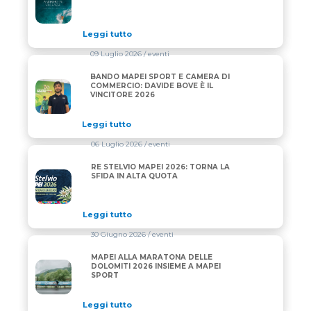
Leggi tutto
09 Luglio 2026
/ eventi
BANDO MAPEI SPORT E CAMERA DI
BANDO MAPEI SPORT E CAMERA DI COMMERCIO: DAV
COMMERCIO: DAVIDE BOVE È IL
VINCITORE 2026
Leggi tutto
06 Luglio 2026
/ eventi
RE STELVIO MAPEI 2026: TORNA LA
RE STELVIO MAPEI 2026: TORNA LA SFIDA IN ALTA 
SFIDA IN ALTA QUOTA
Leggi tutto
30 Giugno 2026
/ eventi
MAPEI ALLA MARATONA DELLE
MAPEI ALLA MARATONA DELLE DOLOMITI 2026 INS
DOLOMITI 2026 INSIEME A MAPEI
SPORT
Leggi tutto