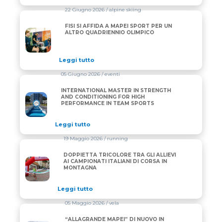
22 Giugno 2026
/ alpine skiing
FISI SI AFFIDA A MAPEI SPORT PER UN
FISI SI AFFIDA A MAPEI SPORT PER UN ALTRO QUA
ALTRO QUADRIENNIO OLIMPICO
Leggi tutto
05 Giugno 2026
/ eventi
INTERNATIONAL MASTER IN STRENGTH
INTERNATIONAL MASTER IN STRENGTH AND CONDI
AND CONDITIONING FOR HIGH
PERFORMANCE IN TEAM SPORTS
Leggi tutto
19 Maggio 2026
/ running
DOPPIETTA TRICOLORE TRA GLI ALLIEVI
DOPPIETTA TRICOLORE TRA GLI ALLIEVI AI CAMPIO
AI CAMPIONATI ITALIANI DI CORSA IN
MONTAGNA
Leggi tutto
05 Maggio 2026
/ vela
“ALLAGRANDE MAPEI” DI NUOVO IN