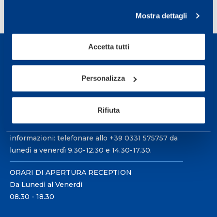
1
2
3
>
Mostra dettagli
Accetta tutti
Personalizza
Sport Service Mapei S.r.l. - Via Busto Fagnano 38,
21057 Olgiate Olona (Varese) Italia.
Rifiuta
Per prenotare una visita o avere ulteriori
informazioni: telefonare allo +39 0331 575757 da
lunedì a venerdì 9.30-12.30 e 14.30-17.30.
ORARI DI APERTURA RECEPTION
Da Lunedì al Venerdì
08.30 - 18.30