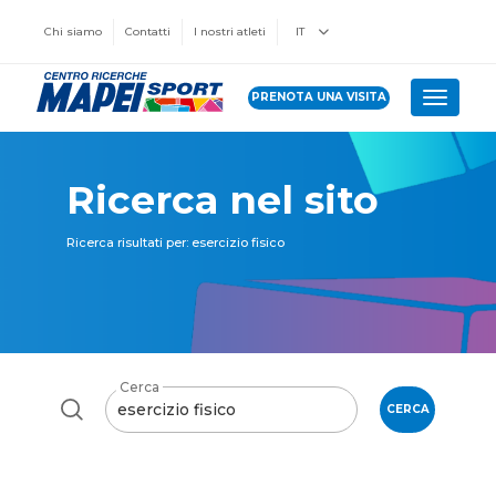
Chi siamo
Contatti
I nostri atleti
IT
PRENOTA UNA VISITA
Toggle 
Ricerca nel sito
Ricerca risultati per: esercizio fisico
Cerca
CERCA