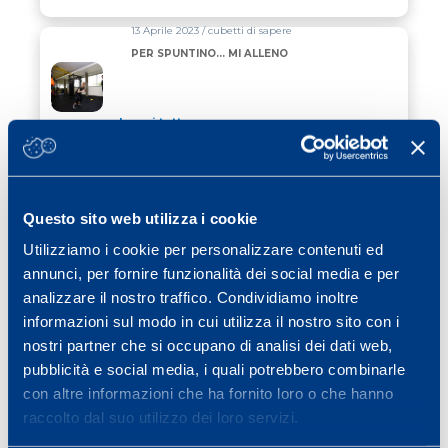
13 Aprile 2023 / cubetti di sapere
PER SPUNTINO… MI ALLENO
Leggi tutto
12 Luglio 2022 / cubetti di sapere
PER PRATICARE SPORT IN SICUREZZA
SUPERA IL TEST DA SFORZO
MASSIMALE
Questo sito web utilizza i cookie
Utilizziamo i cookie per personalizzare contenuti ed
Leggi tutto
annunci, per fornire funzionalità dei social media e per
28 Marzo 2022 / cubetti di sapere
analizzare il nostro traffico. Condividiamo inoltre
COSA SUCCEDE SE USIAMO LA
informazioni sul modo in cui utilizza il nostro sito con i
MASCHERINA MENTRE PRATICHIAMO
SPORT?
nostri partner che si occupano di analisi dei dati web,
pubblicità e social media, i quali potrebbero combinarle
Leggi tutto
con altre informazioni che ha fornito loro o che hanno
raccolto dal suo utilizzo dei loro servizi.