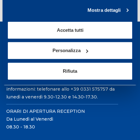
1
2
3
…
6
>
Mostra dettagli
Accetta tutti
Personalizza
Sport Service Mapei S.r.l. - Via Busto Fagnano 38,
21057 Olgiate Olona (Varese) Italia.
Rifiuta
Per prenotare una visita o avere ulteriori
informazioni: telefonare allo +39 0331 575757 da
lunedì a venerdì 9.30-12.30 e 14.30-17.30.
ORARI DI APERTURA RECEPTION
Da Lunedì al Venerdì
08.30 - 18.30