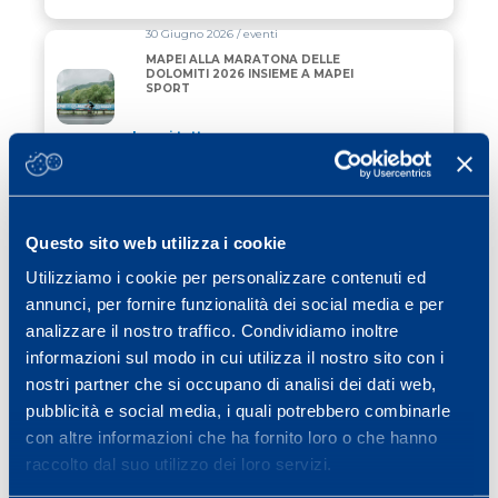
30 Giugno 2026 / eventi
MAPEI ALLA MARATONA DELLE
DOLOMITI 2026 INSIEME A MAPEI
SPORT
Leggi tutto
22 Giugno 2026 / alpine skiing
FISI SI AFFIDA A MAPEI SPORT PER UN
ALTRO QUADRIENNIO OLIMPICO
Questo sito web utilizza i cookie
Utilizziamo i cookie per personalizzare contenuti ed
Leggi tutto
annunci, per fornire funzionalità dei social media e per
05 Maggio 2026 / vela
analizzare il nostro traffico. Condividiamo inoltre
“ALLAGRANDE MAPEI” DI NUOVO IN
informazioni sul modo in cui utilizza il nostro sito con i
ACQUA CON UNA NUOVA LIVREA
nostri partner che si occupano di analisi dei dati web,
pubblicità e social media, i quali potrebbero combinarle
Leggi tutto
con altre informazioni che ha fornito loro o che hanno
raccolto dal suo utilizzo dei loro servizi.