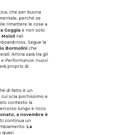
etica, che per buona
amentale, perché se
ile rimettere le cose a
ia Goggia
e non solo:
 Moioli
nel
wboardcross. Segue la
io Bormolini
che
ll. Artina sarà tra gli
 e Performance: nuovi
rà proprio di
hé di fatto è un
n cui scia pochissimo e
esto contesto la
ercorso lungo e ricco
ionato, a novembre è
. Si continua un
cambiamento.
La
o quasi