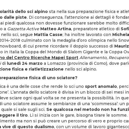
olarità dello sci alpino
sta nella sua preparazione fisica e atl
o dalle piste
. Di conseguenza, l’attenzione ai dettagli è fond
i ai piedi qualcosa non dovesse funzionare sarebbe molto diffic
to a
Gazzetta Active
Matteo Artina
, preparatore atletico di
Sof
re nello sci, segue
Mattia Casse
; ha inoltre lavorato con
Michela
2014-2018 culminato con la medaglia d’oro olimpica nello Sno
Snowboard, di cui preme ricordare il doppio successo di
Mauriz
 in Italia la Coppa del Mondo di Slalom Gigante e la Coppa Overa
gno del Centro Ricerche Mapei Sport
Allenamento, Recupero
i
di
lunedì 24 marzo
a Lomazzo (provincia di Como), dove parle
zione fisica e riatletizzazione
nello sci alpino.
reparazione fisica di uno sciatore?
ica è una delle cose che rende lo sci uno
sport anomalo
, perc
ne’. L’annata dello sciatore è divisa in un blocco di sei mesi i
deve sciare ogni qual volta se ne presenta la possibilità. In qu
 di uno sciatore assume le sembianze di una ‘scommessa’: un p
l quale si sale sugli sci.
Se qualcosa nel metodo non ha funz
eggere il tiro
. Lì si inizia con le gare, bisogna tirare le somme
mento ma non si può creare un percorso di vero e proprio 
a vive di questo dualismo
, con un volume di lavoro gigantesc