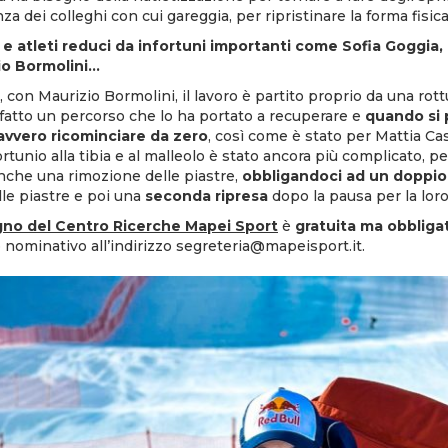
enza dei colleghi con cui gareggia, per ripristinare la forma fisica
 e atleti reduci da infortuni importanti come Sofia Goggia, 
io Bormolini…
, con Maurizio Bormolini, il lavoro è partito proprio da una rot
 fatto un percorso che lo ha portato a recuperare e
quando si 
avvero ricominciare da zero
, così come è stato per Mattia Ca
fortunio alla tibia e al malleolo è stato ancora più complicato, 
anche una rimozione delle piastre,
obbligandoci ad un doppio
le piastre e poi una
seconda ripresa
dopo la pausa per la lor
no del Centro Ricerche Mapei Sport
è
gratuita ma obbliga
o nominativo all’indirizzo
segreteria@mapeisport.it
.