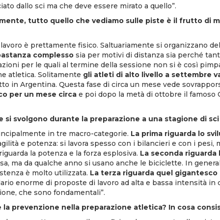
to dallo sci ma che deve essere mirato a quello”.
nte, tutto quello che vediamo sulle piste è il frutto di m
il lavoro è prettamente fisico. Saltuariamente si organizzano de
bastanza complesso
sia per motivi di distanza sia perché tant
azioni per le quali al termine della sessione non si è così pim
one atletica. Solitamente
gli atleti di alto livello a settembre 
tto in Argentina. Questa fase di circa un mese vede sovrapporsi 
ico per un mese circa
e poi dopo la metà di ottobre il famoso 
he si svolgono durante la preparazione a una stagione di sci
rincipalmente in tre macro-categorie.
La prima riguarda lo svi
gilità e potenza: si lavora spesso con i bilancieri e con i pesi, m
 riguarda la potenza e la forza esplosiva.
La seconda riguarda 
sa, ma da qualche anno si usano anche le biciclette. In generale
istenza è molto utilizzata.
La terza riguarda quel gigantesco
lario enorme di proposte di lavoro ad alta e bassa intensità in c
one, che sono fondamentali”.
la prevenzione nella preparazione atletica? In cosa cons