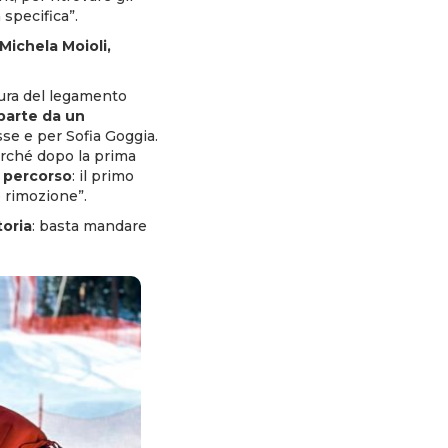
 specifica”.
Michela Moioli,
tura del legamento
parte da un
sse e per Sofia Goggia.
perché dopo la prima
 percorso
: il primo
o rimozione”.
toria
: basta mandare