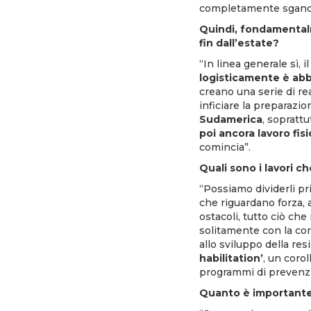
completamente sgancia
Quindi, fondamentalme
fin dall’estate?
“In linea generale sì, 
logisticamente è ab
creano una serie di re
inficiare la preparazi
Sudamerica
, soprattu
poi ancora lavoro fis
comincia”.
Quali sono i lavori c
“Possiamo dividerli p
che riguardano forza, a
ostacoli, tutto ciò che
solitamente con la cor
allo sviluppo della res
habilitation’
, un corol
programmi di prevenzi
Quanto è importante 