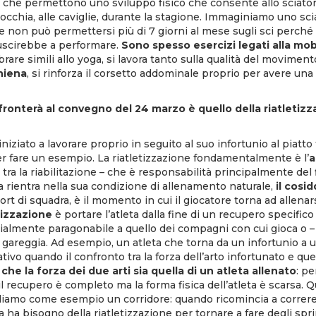
che permettono uno sviluppo fisico che consente allo sciator
inocchia, alle caviglie, durante la stagione. Immaginiamo uno sc
e non può permettersi più di 7 giorni al mese sugli sci perché 
iuscirebbe a performare.
Sono spesso esercizi legati alla mobi
are simili allo yoga, si lavora tanto sulla qualità del movimen
chiena
, si rinforza il corsetto addominale proprio per avere una
ronterà al convegno del 24 marzo è quello della riatletizz
iziato a lavorare proprio in seguito al suo infortunio al piatto 
er fare un esempio. La riatletizzazione fondamentalmente è l’
a
tra la riabilitazione – che è responsabilità principalmente del fi
a rientra nella sua condizione di allenamento naturale,
il cosi
rt di squadra, è il momento in cui il giocatore torna ad allenar
tizzazione
è portare l’atleta dalla fine di un recupero specific
ialmente paragonabile a quello dei compagni con cui gioca o – n
 gareggia. Ad esempio, un atleta che torna da un infortunio a un
tativo quando il confronto tra la forza dell’arto infortunato e qu
che la forza dei due arti sia quella di un atleta allenato
: pe
l recupero è completo ma la forma fisica dell’atleta è scarsa. Qu
diamo come esempio un corridore: quando ricomincia a correre i
ha bisogno della riatletizzazione per tornare a fare degli sprin