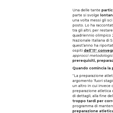
Una delle tante
partic
parte si svolge
lontan
una volta messi gli sc
posto. Lo ha racconta
tra gli altri, per resta
quadriennio olimpico 
Nazionale Italiana di 
quest’anno ha riportato
ospiti
dell’11° conve
approcci metodologic
prerequisiti, prepara
Quando comincia la p
“La preparazione atlet
argomento ‘fuori stagio
un altro in cui invece 
preparazione atletica
di dettagli, alla fine de
troppo tardi per corr
programma di manteni
preparazione atletic