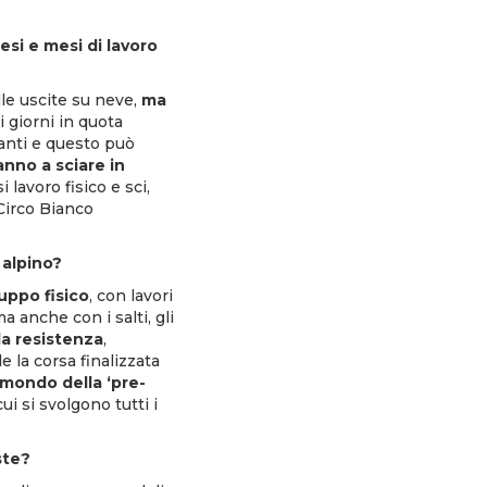
esi e mesi di lavoro
lle uscite su neve,
ma
i giorni in quota
panti e questo può
vanno a sciare in
lavoro fisico e sci,
Circo Bianco
 alpino?
luppo fisico
, con lavori
a anche con i salti, gli
la resistenza
,
 la corsa finalizzata
 mondo della ‘pre-
ui si svolgono tutti i
iste?