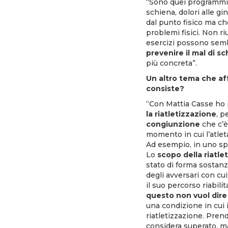
“Sono quei programmi 
schiena, dolori alle g
dal punto fisico ma ch
problemi fisici. Non r
esercizi possono sembr
prevenire il mal di s
più concreta”.
Un altro tema che aff
consiste?
“Con Mattia Casse ho in
la riatletizzazione
, p
congiunzione
che c’è 
momento in cui l’atlet
Ad esempio, in uno spo
Lo
scopo della riatle
stato di forma sostanz
degli avversari con cui
il suo percorso riabili
questo non vuol dire 
una condizione in cui i
riatletizzazione. Pren
considera superato, ma 