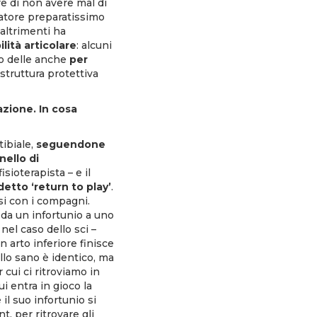
e di non avere mal di
iatore preparatissimo
altrimenti ha
lità articolare
: alcuni
to delle anche
per
 struttura protettiva
azione. In cosa
tibiale,
seguendone
nello di
sioterapista – e il
ddetto ‘return to play’
.
si con i compagni.
o da un infortunio a uno
el caso dello sci –
 arto inferiore finisce
ello sano è identico, ma
r cui ci ritroviamo in
i entra in gioco la
l suo infortunio si
t, per ritrovare gli