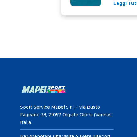
Leggi Tut
Sport Service Mapei S.r.l. - Via Busto
Fagnano 38, 21057 Olgiate Olona (Varese)
Italia.
Per prenotare una visita o avere ulteriori