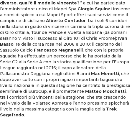
diverso, qual’è il modello vincente?”
a cui ha partecipato
l’amministratore unico di Mapei Spa
Giorgio Squinzi
insieme
a nomi di spicco a cui Mapei Sport offre i suoi servizi come il
campione di ciclismo
Alberto Contador
, tra i soli 6 corridori
nella storia in grado di vincere in carriera la tripla corona di re
di Giro d’Italia, Tour de France e Vuelta a España (da domani
saranno 7, visto il successo al Giro 101 di Chris Froome);
Ivan
Basso
, re della corsa rosa nel 2006 e 2010; il capitano del
Sassuolo Calcio
Francesco Magnanelli
, che con la propria
squadra ha effettuato un percorso che lo ha portato dalla
Serie C2 alla Serie A con la storica qualificazione per l’Europa
League raggiunta nel 2016; il capo allenatore della
Pallacanestro Reggiana negli ultimi 8 anni
Max Menetti
, che
dopo aver colto con i propri ragazzi importanti traguardi a
livello nazionale in questa stagione ha centrato la prestigiosa
semifinale di EuroCup, e il promettente
Matteo Moschetti
,
tra i corridori più vincenti della stagione, che sta crescendo
nel vivaio della Polartec Kometa e l’anno prossimo spiccherà
il volo nella massima categoria con la maglia della
Trek
Segafredo
.