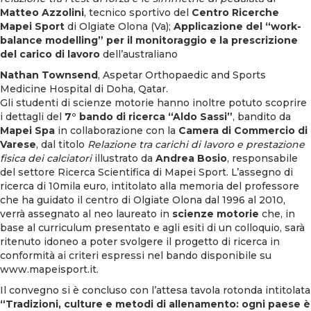
Matteo Azzolini
, tecnico sportivo del
Centro Ricerche
Mapei Sport
di Olgiate Olona (Va);
Applicazione del “work-
balance modelling” per il monitoraggio e la prescrizione
del carico di lavoro
dell’australiano
Nathan Townsend
, Aspetar Orthopaedic and Sports
Medicine Hospital di Doha, Qatar.
Gli studenti di scienze motorie hanno inoltre potuto scoprire
i dettagli del
7° bando di ricerca “Aldo Sassi”
, bandito da
Mapei Spa
in collaborazione con la
Camera di Commercio di
Varese
, dal titolo
Relazione tra carichi di lavoro e prestazione
fisica dei calciatori
illustrato da
Andrea Bosio
, responsabile
del settore Ricerca Scientifica di Mapei Sport. L’assegno di
ricerca di 10mila euro, intitolato alla memoria del professore
che ha guidato il centro di Olgiate Olona dal 1996 al 2010,
verrà assegnato al neo laureato in
scienze motorie
che, in
base al curriculum presentato e agli esiti di un colloquio, sarà
ritenuto idoneo a poter svolgere il progetto di ricerca in
conformità ai criteri espressi nel bando disponibile su
www.mapeisport.it
.
Il convegno si è concluso con l’attesa tavola rotonda intitolata
“Tradizioni, culture e metodi di allenamento: ogni paese è