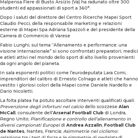
Malpensa Fiere di Busto Arsizio (Va) ha radunato oltre 300
studenti ed appassionati di sport a 360°.
Dopo i saluti del direttore del Centro Ricerche Mapei Sport
Claudio Pecci, della responsabile marketing e relazioni
esterne di Mapei Spa Adriana Spazzoli e del presidente della
Camera di Commercio di Varese
Fabio Lunghi, sul tema “Allenamento e performance: una
visione internazionale” si sono confrontati preparatori, medici
e atleti attivi nel mondo dello sport di alto livello provenienti
da ogni angolo del pianeta.
In sala esponenti politici come l’eurodeputata Lara Comi,
imprenditori del calibro di Ernesto Colnago e atleti che hanno
vestito i gloriosi colori della Mapei come Daniele Nardello e
Dario Nicoletti.
La folta platea ha potuto ascoltare interventi qualificati quali:
Prevenzione degli infortuni nel calcio
dello scozzese
Alan
McCall
, consulente dell’
Arsenal Football Club
di Londra,
Regno Unito;
Pianificazione e controllo dell’allenamento in
diversi campionati Europei
di
Andrea Azzalin
,
Football Club
de Nantes
, Nantes, Francia;
Asimmetrie nel ciclismo:
relazione tra i test di forza e le simmetrie di pedalata
di