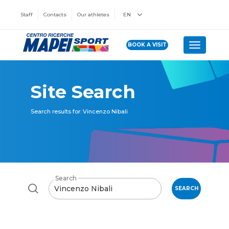
Staff
Contacts
Our athletes
EN
BOOK A VISIT
Toggle n
Site Search
Search results for: Vincenzo Nibali
Search
SEARCH