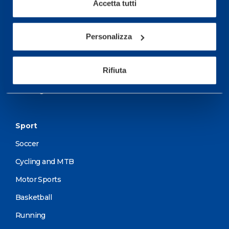
More informations
Accetta tutti
Services
Personalizza
Medical Services
Rifiuta
Assessment Test
Training Schedule
Sport
Soccer
Cycling and MTB
Motor Sports
Basketball
Running