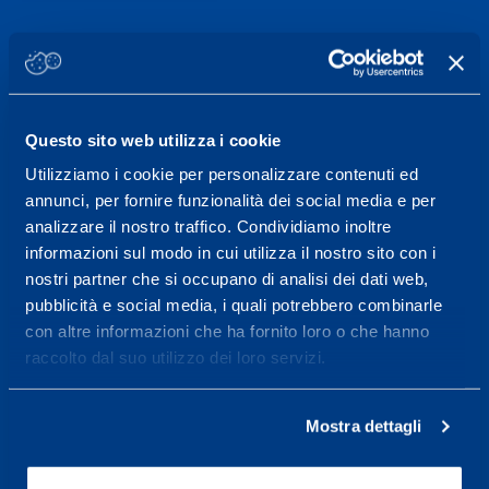
Sport Service Mapei S.r.l. - Via Busto Fagnano 38,
21057 Olgiate Olona (Varese) Italy.
To book a visit or for further information call +39
Questo sito web utilizza i cookie
0331 575757, Monday to Friday 9.30-12.30 and
Utilizziamo i cookie per personalizzare contenuti ed
14.30-17.30.
annunci, per fornire funzionalità dei social media e per
analizzare il nostro traffico. Condividiamo inoltre
RECEPTION OPENING HOURS
informazioni sul modo in cui utilizza il nostro sito con i
From Monday to Friday
nostri partner che si occupano di analisi dei dati web,
08.30 - 18.30
pubblicità e social media, i quali potrebbero combinarle
con altre informazioni che ha fornito loro o che hanno
raccolto dal suo utilizzo dei loro servizi.
Service center for high
performance and well-
Mostra dettagli
being.