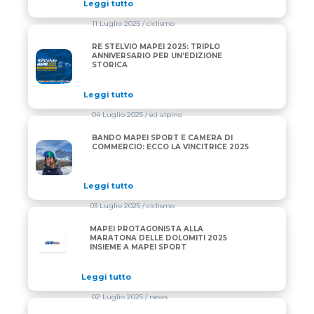
Leggi tutto
11 Luglio 2025
/ ciclismo
RE STELVIO MAPEI 2025: TRIPLO
RE STELVIO MAPEI 2025: TRIPLO ANNIVERSARIO PE
ANNIVERSARIO PER UN’EDIZIONE
STORICA
Leggi tutto
04 Luglio 2025
/ sci alpino
BANDO MAPEI SPORT E CAMERA DI
BANDO MAPEI SPORT E CAMERA DI COMMERCIO: ECC
COMMERCIO: ECCO LA VINCITRICE 2025
Leggi tutto
03 Luglio 2025
/ ciclismo
MAPEI PROTAGONISTA ALLA
MARATONA DELLE DOLOMITI 2025
INSIEME A MAPEI SPORT
Leggi tutto
02 Luglio 2025
/ news