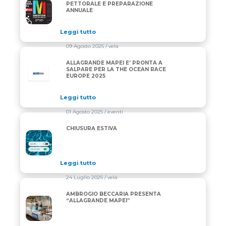
MARATONA DLES DOLOMITES: PETTORALE E PREP
PETTORALE E PREPARAZIONE
ANNUALE
Leggi tutto
09 Agosto 2025
/ vela
ALLAGRANDE MAPEI E’ PRONTA A
SALPARE PER LA THE OCEAN RACE
EUROPE 2025
Leggi tutto
01 Agosto 2025
/ eventi
CHIUSURA ESTIVA
CHIUSURA ESTIVA
Leggi tutto
24 Luglio 2025
/ vela
AMBROGIO BECCARIA PRESENTA
AMBROGIO BECCARIA PRESENTA “ALLAGRANDE MA
“ALLAGRANDE MAPEI”