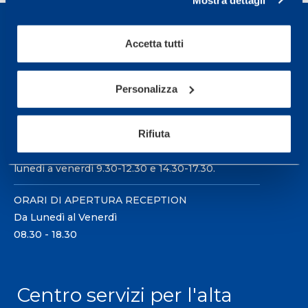
Accetta tutti
Sport Service Mapei S.r.l. - Via Busto Fagnano 38,
Personalizza
21057 Olgiate Olona (Varese) Italia.
Per prenotare una visita o avere ulteriori
Rifiuta
informazioni: telefonare allo +39 0331 575757 da
lunedì a venerdì 9.30-12.30 e 14.30-17.30.
ORARI DI APERTURA RECEPTION
Da Lunedì al Venerdì
08.30 - 18.30
Centro servizi per l'alta