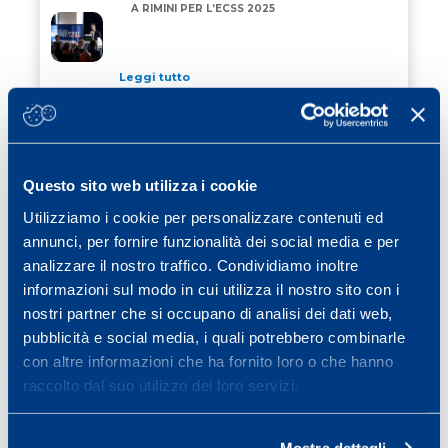
A RIMINI PER L’ECSS 2025
A RIMINI PER L’ECSS 2025
Leggi tutto
24 Giugno 2025
/ news
AMBROGIO BECCARIA PRESENTA IL
AMBROGIO BECCARIA PRESENTA IL NUOVO TEAM DI
NUOVO TEAM DI “ALLAGRANDE MAPEI”
PER L’OCEAN RACE EUROPE
Questo sito web utilizza i cookie
Leggi tutto
Utilizziamo i cookie per personalizzare contenuti ed
12 Giugno 2025
/ motorsports
annunci, per fornire funzionalità dei social media e per
analizzare il nostro traffico. Condividiamo inoltre
LE NUOVE VERNICI MAPEI PER I CIRCUITI
LE NUOVE VERNICI MAPEI PER I CIRCUITI MOTORISTI
MOTORISTICI: LA SOSTENIBILITA’
informazioni sul modo in cui utilizza il nostro sito con i
SCENDE IN PISTA
nostri partner che si occupano di analisi dei dati web,
pubblicità e social media, i quali potrebbero combinarle
Leggi tutto
con altre informazioni che ha fornito loro o che hanno
raccolto dal suo utilizzo dei loro servizi.
Previous page
Page
Page
Page
Page
Page
Next page
«
1
2
3
4
…
19
»
Mostra dettagli