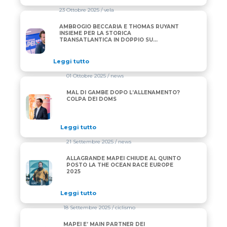
23 Ottobre 2025
/ vela
AMBROGIO BECCARIA E THOMAS RUYANT
AMBROGIO BECCARIA E THOMAS RUYANT INSIEME P
INSIEME PER LA STORICA
TRANSATLANTICA IN DOPPIO SU
“ALLAGRANDE MAPEI”
Leggi tutto
01 Ottobre 2025
/ news
MAL DI GAMBE DOPO L’ALLENAMENTO?
MAL DI GAMBE DOPO L’ALLENAMENTO? COLPA DEI
COLPA DEI DOMS
Leggi tutto
21 Settembre 2025
/ news
ALLAGRANDE MAPEI CHIUDE AL QUINTO
ALLAGRANDE MAPEI CHIUDE AL QUINTO POSTO LA
POSTO LA THE OCEAN RACE EUROPE
2025
Leggi tutto
18 Settembre 2025
/ ciclismo
MAPEI E’ MAIN PARTNER DEI