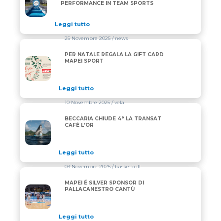
PERFORMANCE IN TEAM SPORTS
Leggi tutto
25 Novembre 2025
/ news
PER NATALE REGALA LA GIFT CARD
PER NATALE REGALA LA GIFT CARD MAPEI SPORT
MAPEI SPORT
Leggi tutto
10 Novembre 2025
/ vela
BECCARIA CHIUDE 4° LA TRANSAT
BECCARIA CHIUDE 4° LA TRANSAT CAFÉ L’OR
CAFÉ L’OR
Leggi tutto
03 Novembre 2025
/ basketball
MAPEI É SILVER SPONSOR DI
MAPEI É SILVER SPONSOR DI PALLACANESTRO CAN
PALLACANESTRO CANTÙ
Leggi tutto