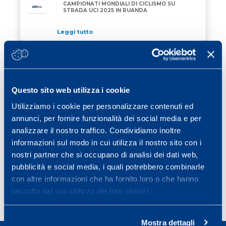
CAMPIONATI MONDIALI DI CICLISMO SU
STRADA UCI 2025 IN RUANDA
Leggi tutto
11 Settembre 2025
/ ciclismo
MAPEI SPORT AL FIANCO DEL PREMIO
MAPEI SPORT AL FIANCO DEL PREMIO FRANCESCO 
FRANCESCO CESARINI
Questo sito web utilizza i cookie
Leggi tutto
Utilizziamo i cookie per personalizzare contenuti ed
03 Settembre 2025
/ vela
annunci, per fornire funzionalità dei social media e per
ALLAGRANDE MAPEI VINCE LA TAPPA DI
analizzare il nostro traffico. Condividiamo inoltre
ALLAGRANDE MAPEI VINCE LA TAPPA DI GENOVA A
GENOVA ALLA THE OCEAN RACE
informazioni sul modo in cui utilizza il nostro sito con i
EUROPE 2025
nostri partner che si occupano di analisi dei dati web,
Leggi tutto
pubblicità e social media, i quali potrebbero combinarle
con altre informazioni che ha fornito loro o che hanno
raccolto dal suo utilizzo dei loro servizi.
Page
Page
Page
Page
Next page
1
2
3
…
19
»
Mostra dettagli