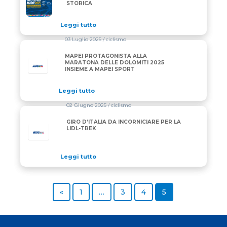
STORICA
Leggi tutto
03 Luglio 2025
/ ciclismo
MAPEI PROTAGONISTA ALLA
MARATONA DELLE DOLOMITI 2025
INSIEME A MAPEI SPORT
Leggi tutto
02 Giugno 2025
/ ciclismo
GIRO D’ITALIA DA INCORNICIARE PER LA
LIDL-TREK
Leggi tutto
Previous page
Page
Page
Page
Page
«
1
…
3
4
5