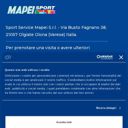
Sport Service Mapei S.r.l. - Via Busto Fagnano 38,
21057 Olgiate Olona (Varese) Italia.
Per prenotare una visita o avere ulteriori
informazioni: telefonare allo +39 0331 575757 da
lunedì a venerdì 9.30-12.30 e 14.30-17.30.
Questo sito web utilizza i cookie
ORARI DI APERTURA RECEPTION
Utilizziamo i cookie per personalizzare contenuti ed annunci, per fornire funzionalità dei
social media e per analizzare il nostro traffico. Condividiamo inoltre informazioni sul
Da Lunedì al Venerdì
modo in cui utilizza il nostro sito con i nostri partner che si occupano di analisi dei dati
08.30 - 18.30
web, pubblicità e social media, i quali potrebbero combinarle con altre informazioni che
ha fornito loro o che hanno raccolto dal suo utilizzo dei loro servizi.
Mostra dettagli
Centro servizi per l'alta
prestazione ed il
Accetta tutti