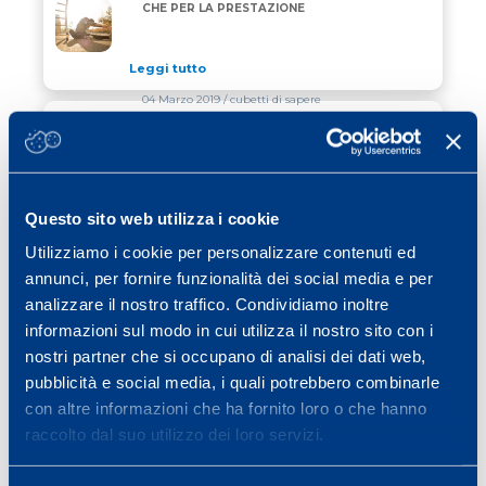
L’ALLENAMENTO PER LA SALUTE OLTRE CHE PER L
CHE PER LA PRESTAZIONE
Leggi tutto
04 Marzo 2019
/ cubetti di sapere
FRUTTA SECCA: ENERGIA PER GLI
FRUTTA SECCA: ENERGIA PER GLI SPORTIVI?
SPORTIVI?
Leggi tutto
Questo sito web utilizza i cookie
28 Febbraio 2019
/ ciclismo
Utilizziamo i cookie per personalizzare contenuti ed
annunci, per fornire funzionalità dei social media e per
RE STELVIO 2019
RE STELVIO 2019
analizzare il nostro traffico. Condividiamo inoltre
informazioni sul modo in cui utilizza il nostro sito con i
Leggi tutto
nostri partner che si occupano di analisi dei dati web,
pubblicità e social media, i quali potrebbero combinarle
con altre informazioni che ha fornito loro o che hanno
Previous page
Page
Page
Page
Page
Page
Page
«
1
…
29
30
31
32
33
raccolto dal suo utilizzo dei loro servizi.
Page
Next page
…
40
»