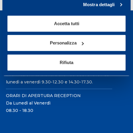
Mostra dettagli
Accetta tutti
Personalizza
Sport Service Mapei S.r.l. - Via Busto Fagnano 38,
21057 Olgiate Olona (Varese) Italia.
Rifiuta
Per prenotare una visita o avere ulteriori
informazioni: telefonare allo +39 0331 575757 da
lunedì a venerdì 9.30-12.30 e 14.30-17.30.
ORARI DI APERTURA RECEPTION
Da Lunedì al Venerdì
08.30 - 18.30