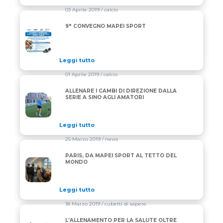
03 Aprile 2019
/ calcio
9° CONVEGNO MAPEI SPORT
9° CONVEGNO MAPEI SPORT
Leggi tutto
01 Aprile 2019
/ calcio
ALLENARE I CAMBI DI DIREZIONE DALLA
ALLENARE I CAMBI DI DIREZIONE DALLA SERIE A S
SERIE A SINO AGLI AMATORI
Leggi tutto
25 Marzo 2019
/ news
PARIS, DA MAPEI SPORT AL TETTO DEL
PARIS, DA MAPEI SPORT AL TETTO DEL MONDO
MONDO
Leggi tutto
18 Marzo 2019
/ cubetti di sapere
L’ALLENAMENTO PER LA SALUTE OLTRE