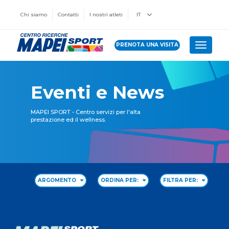
Chi siamo
Contatti
I nostri atleti
IT
PRENOTA UNA VISITA
Toggle 
Eventi e News
MAPEI SPORT - Centro servizi per l'alta
prestazione ed il wellness.
ARGOMENTO
ORDINA PER:
FILTRA PER: