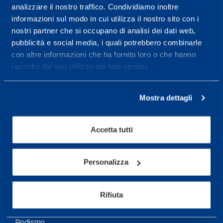
analizzare il nostro traffico. Condividiamo inoltre
Maggiori informazioni
informazioni sul modo in cui utilizza il nostro sito con i
nostri partner che si occupano di analisi dei dati web,
pubblicità e social media, i quali potrebbero combinarle
Servizi
con altre informazioni che ha fornito loro o che hanno
Servizi Medici
raccolto dal suo utilizzo dei loro servizi.
Test di valutazione
Mostra dettagli
Programmazione Allenamento
Accetta tutti
Sport
Calcio
Personalizza
Ciclismo e MTB
Motorsports
Rifiuta
Pallacanestro
Podismo