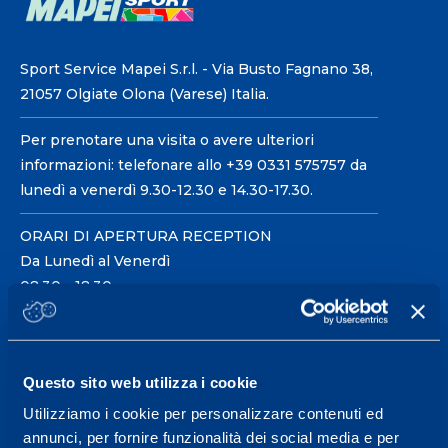
Sport Service Mapei S.r.l. - Via Busto Fagnano 38,
21057 Olgiate Olona (Varese) Italia.
Per prenotare una visita o avere ulteriori
informazioni: telefonare allo +39 0331 575757 da
lunedì a venerdì 9.30-12.30 e 14.30-17.30.
ORARI DI APERTURA RECEPTION
Da Lunedì al Venerdì
08.30 - 18.30
Centro servizi per l'alta
Questo sito web utilizza i cookie
prestazione ed il
Utilizziamo i cookie per personalizzare contenuti ed
wellness.
annunci, per fornire funzionalità dei social media e per