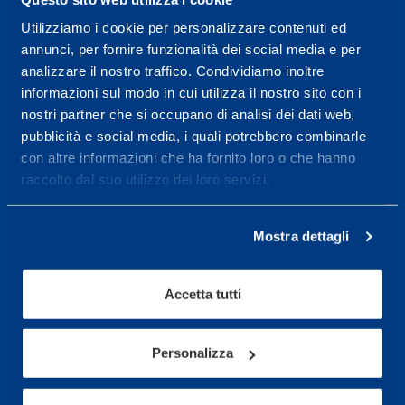
Utilizziamo i cookie per personalizzare contenuti ed
Centro servizi per l'alta
annunci, per fornire funzionalità dei social media e per
prestazione ed il
analizzare il nostro traffico. Condividiamo inoltre
informazioni sul modo in cui utilizza il nostro sito con i
wellness.
nostri partner che si occupano di analisi dei dati web,
pubblicità e social media, i quali potrebbero combinarle
Maggiori informazioni
con altre informazioni che ha fornito loro o che hanno
raccolto dal suo utilizzo dei loro servizi.
Servizi
Servizi Medici
Mostra dettagli
Test di valutazione
Accetta tutti
Programmazione Allenamento
Personalizza
Sport
Calcio