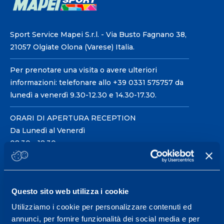
Sport Service Mapei S.r.l. - Via Busto Fagnano 38,
21057 Olgiate Olona (Varese) Italia.
Per prenotare una visita o avere ulteriori
informazioni: telefonare allo +39 0331 575757 da
lunedì a venerdì 9.30-12.30 e 14.30-17.30.
ORARI DI APERTURA RECEPTION
Da Lunedì al Venerdì
08.30 - 18.30
Centro servizi per l'alta
Questo sito web utilizza i cookie
prestazione ed il
Utilizziamo i cookie per personalizzare contenuti ed
wellness.
annunci, per fornire funzionalità dei social media e per