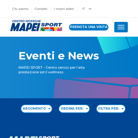
Chi siamo
Contatti
I nostri atleti
IT
PRENOTA UNA VISITA
Toggle 
Eventi e News
MAPEI SPORT - Centro servizi per l'alta
prestazione ed il wellness.
ARGOMENTO
ORDINA PER:
FILTRA PER: