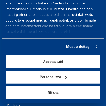
analizzare il nostro traffico. Condividiamo inoltre
Maggiori informazioni
informazioni sul modo in cui utilizza il nostro sito con i
nostri partner che si occupano di analisi dei dati web,
pubblicità e social media, i quali potrebbero combinarle
Servizi
con altre informazioni che ha fornito loro o che hanno
Servizi Medici
raccolto dal suo utilizzo dei loro servizi.
Test di valutazione
Mostra dettagli
Programmazione Allenamento
Accetta tutti
Sport
Calcio
Personalizza
Ciclismo e MTB
Motorsports
Rifiuta
Pallacanestro
Podismo