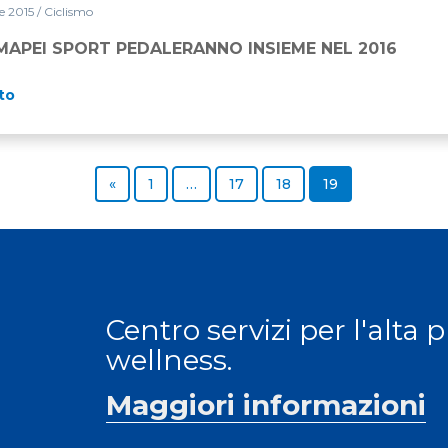
e 2015
/ Ciclismo
MAPEI SPORT PEDALERANNO INSIEME NEL 2016
to
Previous page
Page
Page
Page
Page
«
1
…
17
18
19
Centro servizi per l'alta 
wellness.
Maggiori informazioni