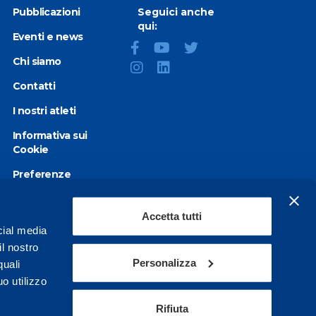
Pubblicazioni
Seguici anche
qui:
Eventi e news
Chi siamo
Contatti
I nostri atleti
Informativa sui
Cookie
Preferenze
Cookie
Privacy Policy
Accetta tutti
cial media
Dichiarazione di
il nostro
accessibilità
Personalizza
quali
o utilizzo
Rifiuta