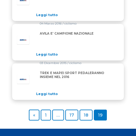
Leggi tutto
04 Marzo 2016
/ ciclismo
AVILA E’ CAMPIONE NAZIONALE
Leggi tutto
03 Dicembre 2015
/ ciclismo
TREK E MAPEI SPORT PEDALERANNO
INSIEME NEL 2016
Leggi tutto
Previous page
Page
Page
Page
Page
«
1
…
17
18
19