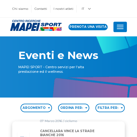
Chi siamo
Contatti
I nostri atleti
IT
PRENOTA UNA VISITA
Toggle 
Eventi e News
MAPEI SPORT - Centro servizi per l'alta
prestazione ed il wellness.
ARGOMENTO
ORDINA PER:
FILTRA PER:
07 Marzo 2016
/ ciclismo
CANCELLARA VINCE LA STRADE
BIANCHE 2016