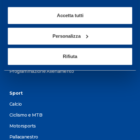
wellness.
Maggiori informazioni
Accetta tutti
Personalizza
Servizi
Servizi Medici
Rifiuta
Test di valutazione
Programmazione Allenamento
Sport
Calcio
Ciclismo e MTB
Motorsports
Pallacanestro