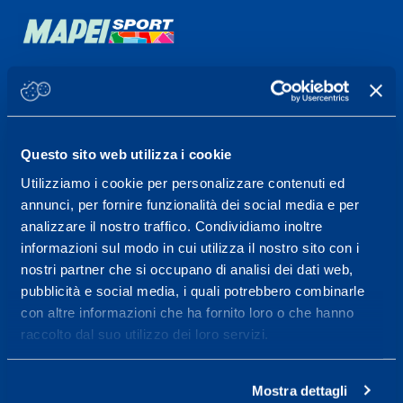
Sport Service Mapei S.r.l. - Via Busto Fagnano 38,
21057 Olgiate Olona (Varese) Italia.
Per prenotare una visita o avere ulteriori
Questo sito web utilizza i cookie
informazioni: telefonare allo +39 0331 575757 da
Utilizziamo i cookie per personalizzare contenuti ed
lunedì a venerdì 9.30-12.30 e 14.30-17.30.
annunci, per fornire funzionalità dei social media e per
analizzare il nostro traffico. Condividiamo inoltre
ORARI DI APERTURA RECEPTION
informazioni sul modo in cui utilizza il nostro sito con i
Da Lunedì al Venerdì
nostri partner che si occupano di analisi dei dati web,
08.30 - 18.30
pubblicità e social media, i quali potrebbero combinarle
con altre informazioni che ha fornito loro o che hanno
raccolto dal suo utilizzo dei loro servizi.
Centro servizi per l'alta
prestazione ed il
Mostra dettagli