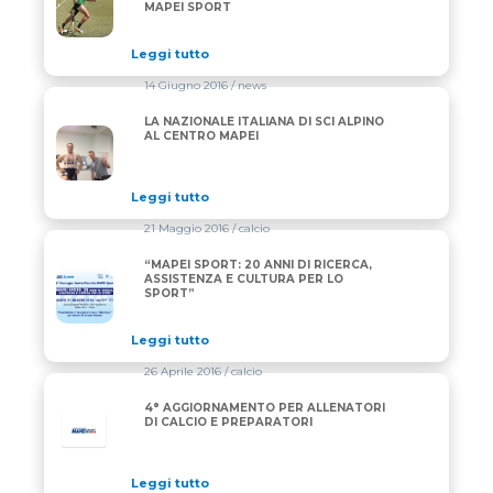
MAPEI SPORT
Leggi tutto
14 Giugno 2016
/ news
LA NAZIONALE ITALIANA DI SCI ALPINO
LA NAZIONALE ITALIANA DI SCI ALPINO AL CENTRO
AL CENTRO MAPEI
Leggi tutto
21 Maggio 2016
/ calcio
“MAPEI SPORT: 20 ANNI DI RICERCA,
“MAPEI SPORT: 20 ANNI DI RICERCA, ASSISTENZA E
ASSISTENZA E CULTURA PER LO
SPORT”
Leggi tutto
26 Aprile 2016
/ calcio
4° AGGIORNAMENTO PER ALLENATORI
DI CALCIO E PREPARATORI
Leggi tutto