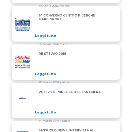
19 Aprile 2016
/ calcio
6° CONVEGNO CENTRO RICERCHE
6° CONVEGNO CENTRO RICERCHE MAPEI SPORT
MAPEI SPORT
Leggi tutto
05 Aprile 2016
/ ciclismo
RE STELVIO 2016
RE STELVIO 2016
Leggi tutto
16 Marzo 2016
/ news
PETER FILL VINCE LA DISCESA LIBERA
Leggi tutto
14 Marzo 2016
/ calcio
SASSUOLO NEWS: INTERVISTA AL