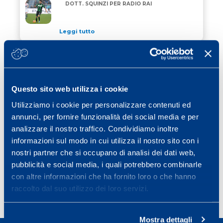
SASSUOLO NEWS: INTERVISTA AL DOTT. SQUINZI PE
DOTT. SQUINZI PER RADIO RAI
Leggi tutto
11 Marzo 2016
/ ciclismo
GAZPROM RUSVELO OSPITE IN MAPEI
GAZPROM RUSVELO OSPITE IN MAPEI SPORT
SPORT
Questo sito web utilizza i cookie
Leggi tutto
Utilizziamo i cookie per personalizzare contenuti ed
09 Marzo 2016
/ ciclismo
annunci, per fornire funzionalità dei social media e per
MAPEI SPORT E SELLARONDA HERO
analizzare il nostro traffico. Condividiamo inoltre
2016
informazioni sul modo in cui utilizza il nostro sito con i
nostri partner che si occupano di analisi dei dati web,
Leggi tutto
pubblicità e social media, i quali potrebbero combinarle
con altre informazioni che ha fornito loro o che hanno
raccolto dal suo utilizzo dei loro servizi.
Previous page
Page
Page
Page
Page
Page
Next pa
«
1
…
37
38
39
40
»
Mostra dettagli