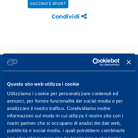
VACCINO E SPORT
Condividi
Questo sito web utilizza i cookie
Sport Service Mapei S.r.l. - Via Busto Fagnano 38,
Utilizziamo i cookie per personalizzare contenuti ed
21057 Olgiate Olona (Varese) Italia.
annunci, per fornire funzionalità dei social media e per
analizzare il nostro traffico. Condividiamo inoltre
Per prenotare una visita o avere ulteriori
informazioni sul modo in cui utilizza il nostro sito con i
informazioni: telefonare allo +39 0331 575757 da
nostri partner che si occupano di analisi dei dati web,
lunedì a venerdì 9.30-12.30 e 14.30-17.30.
pubblicità e social media, i quali potrebbero combinarle
con altre informazioni che ha fornito loro o che hanno