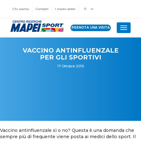
Chi siamo
Contatti
I nostri atleti
IT
PRENOTA UNA VISITA
Toggle 
VACCINO ANTINFLUENZALE
PER GLI SPORTIVI
17 Ottobre 2019
Vaccino antinfluenzale sì o no? Questa è una domanda che
sempre più di frequente viene posta ai medici dello sport. Il