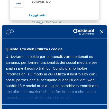
LO SPORTIVO
Leggi tutto
09 Maggio 2019
/ eventi
LO SPECIALE “NERO&VERDE” SUL
LO SPECIALE “NERO&VERDE” SUL NOSTRO CONVE
NOSTRO CONVEGNO
Leggi tutto
Questo sito web utilizza i cookie
06 Maggio 2019
/ eventi
Utilizziamo i cookie per personalizzare contenuti ed
annunci, per fornire funzionalità dei social media e per
PARTECIPAZIONE RECORD PER IL 9°
PARTECIPAZIONE RECORD PER IL 9° CONVEGNO D
CONVEGNO DEL CENTRO RICERCHE
analizzare il nostro traffico. Condividiamo inoltre
MAPEI SPORT
informazioni sul modo in cui utilizza il nostro sito con i
Leggi tutto
nostri partner che si occupano di analisi dei dati web,
pubblicità e social media, i quali potrebbero combinarle
con altre informazioni che ha fornito loro o che hanno
Previous page
Page
Page
Page
Page
Page
Page
«
1
…
28
29
30
31
32
raccolto dal suo utilizzo dei loro servizi.
Page
Next page
…
40
»