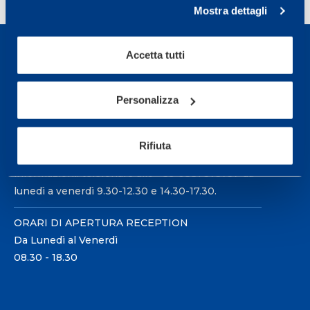
Mostra dettagli
Accetta tutti
Personalizza
Sport Service Mapei S.r.l. - Via Busto Fagnano 38,
21057 Olgiate Olona (Varese) Italia.
Rifiuta
Per prenotare una visita o avere ulteriori
informazioni: telefonare allo +39 0331 575757 da
lunedì a venerdì 9.30-12.30 e 14.30-17.30.
ORARI DI APERTURA RECEPTION
Da Lunedì al Venerdì
08.30 - 18.30