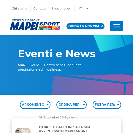
Chi siamo
Contatti
I nostri atleti
IT
PRENOTA UNA VISITA
Toggle 
Eventi e News
MAPEI SPORT - Centro servizi per l'alta
prestazione ed il wellness.
ARGOMENTO
ORDINA PER:
FILTRA PER:
03 Settembre 2019
/ news
GABRIELE GALLO INIZIA LA SUA
GABRIELE GALLO INIZIA LA SUA AVVENTURA IN MA
AVVENTURA IN MAPEI SPORT