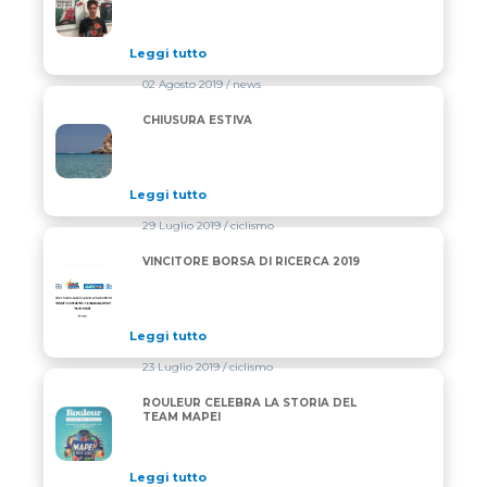
Leggi tutto
02 Agosto 2019
/ news
CHIUSURA ESTIVA
CHIUSURA ESTIVA
Leggi tutto
29 Luglio 2019
/ ciclismo
VINCITORE BORSA DI RICERCA 2019
VINCITORE BORSA DI RICERCA 2019
Leggi tutto
23 Luglio 2019
/ ciclismo
ROULEUR CELEBRA LA STORIA DEL
ROULEUR CELEBRA LA STORIA DEL TEAM MAPEI
TEAM MAPEI
Leggi tutto