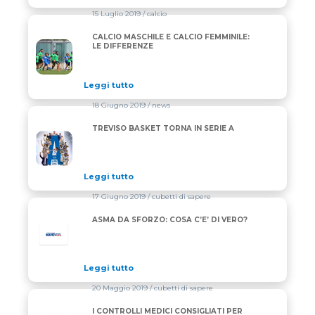
15 Luglio 2019
/ calcio
CALCIO MASCHILE E CALCIO FEMMINILE:
CALCIO MASCHILE E CALCIO FEMMINILE: LE DIFFER
LE DIFFERENZE
Leggi tutto
18 Giugno 2019
/ news
TREVISO BASKET TORNA IN SERIE A
TREVISO BASKET TORNA IN SERIE A
Leggi tutto
17 Giugno 2019
/ cubetti di sapere
ASMA DA SFORZO: COSA C’E’ DI VERO?
Leggi tutto
20 Maggio 2019
/ cubetti di sapere
I CONTROLLI MEDICI CONSIGLIATI PER