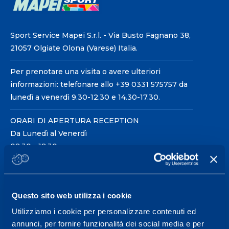
Sport Service Mapei S.r.l. - Via Busto Fagnano 38,
21057 Olgiate Olona (Varese) Italia.
Per prenotare una visita o avere ulteriori
informazioni: telefonare allo +39 0331 575757 da
lunedì a venerdì 9.30-12.30 e 14.30-17.30.
ORARI DI APERTURA RECEPTION
Da Lunedì al Venerdì
08.30 - 18.30
Centro servizi per l'alta
Questo sito web utilizza i cookie
prestazione ed il
Utilizziamo i cookie per personalizzare contenuti ed
wellness.
annunci, per fornire funzionalità dei social media e per