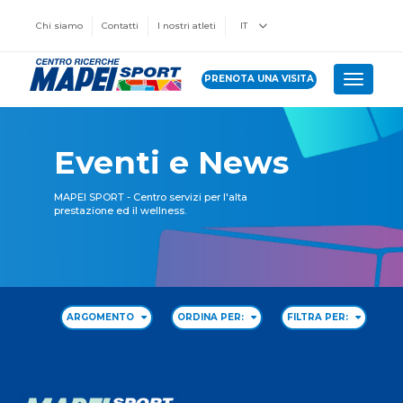
Chi siamo
Contatti
I nostri atleti
IT
PRENOTA UNA VISITA
Toggle 
Eventi e News
MAPEI SPORT - Centro servizi per l'alta
prestazione ed il wellness.
ARGOMENTO
ORDINA PER:
FILTRA PER: