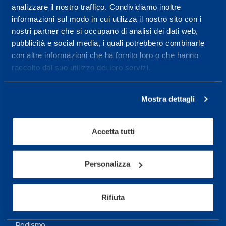
analizzare il nostro traffico. Condividiamo inoltre
Maggiori informazioni
informazioni sul modo in cui utilizza il nostro sito con i
nostri partner che si occupano di analisi dei dati web,
pubblicità e social media, i quali potrebbero combinarle
Servizi
con altre informazioni che ha fornito loro o che hanno
Servizi Medici
raccolto dal suo utilizzo dei loro servizi.
Test di valutazione
Mostra dettagli
Programmazione Allenamento
Accetta tutti
Sport
Calcio
Personalizza
Ciclismo e MTB
Motorsports
Rifiuta
Pallacanestro
Podismo