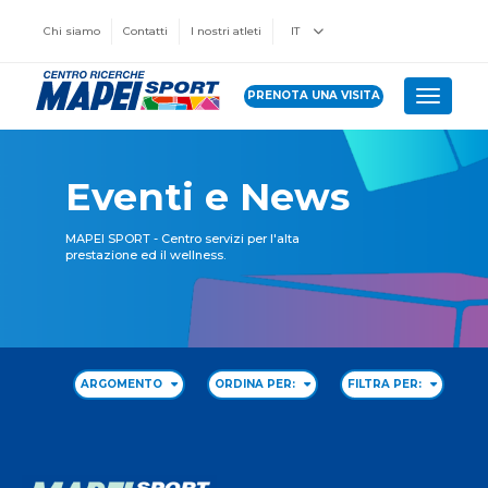
Chi siamo
Contatti
I nostri atleti
IT
PRENOTA UNA VISITA
Toggle 
Eventi e News
MAPEI SPORT - Centro servizi per l'alta
prestazione ed il wellness.
ARGOMENTO
ORDINA PER:
FILTRA PER: