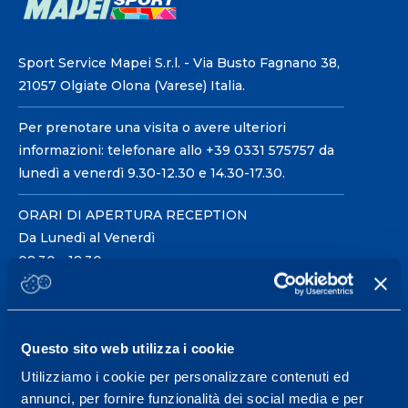
Sport Service Mapei S.r.l. - Via Busto Fagnano 38,
21057 Olgiate Olona (Varese) Italia.
Per prenotare una visita o avere ulteriori
informazioni: telefonare allo +39 0331 575757 da
lunedì a venerdì 9.30-12.30 e 14.30-17.30.
ORARI DI APERTURA RECEPTION
Da Lunedì al Venerdì
08.30 - 18.30
Centro servizi per l'alta
Questo sito web utilizza i cookie
prestazione ed il
Utilizziamo i cookie per personalizzare contenuti ed
wellness.
annunci, per fornire funzionalità dei social media e per