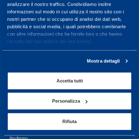
analizzare il nostro traffico. Condividiamo inoltre
Maggiori informazioni
informazioni sul modo in cui utilizza il nostro sito con i
nostri partner che si occupano di analisi dei dati web,
pubblicità e social media, i quali potrebbero combinarle
Servizi
con altre informazioni che ha fornito loro o che hanno
Servizi Medici
raccolto dal suo utilizzo dei loro servizi.
Test di valutazione
Mostra dettagli
Programmazione Allenamento
Accetta tutti
Sport
Calcio
Personalizza
Ciclismo e MTB
Motorsports
Rifiuta
Pallacanestro
Podismo