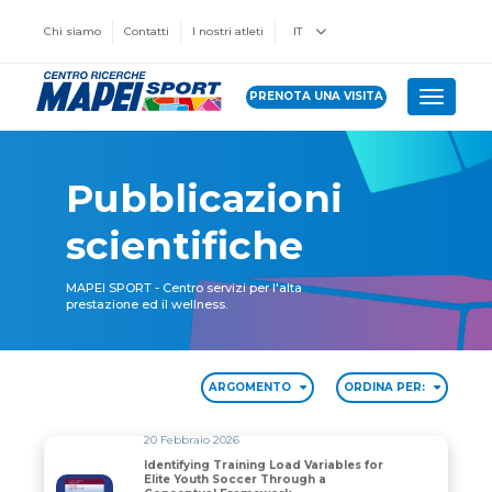
Chi siamo
Contatti
I nostri atleti
IT
PRENOTA UNA VISITA
Toggle 
Pubblicazioni
scientifiche
MAPEI SPORT - Centro servizi per l'alta
prestazione ed il wellness.
ARGOMENTO
ORDINA PER:
20 Febbraio 2026
Identifying Training Load Variables for
Elite Youth Soccer Through a
Identifying Training Load Variables for Elite Youth S