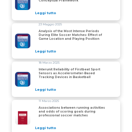
Conceptual Framework
Leggi tutto
23 Maggio 2025
Analysis of the Most Intense Periods
During Elite Soccer Matches: Effect of
Analysis of the Most Intense Periods During Elite Soc
Game Location and Playing Position
Leggi tutto
18 Marzo 2025
Interunit Reliability of Firstbeat Sport
Sensors as Accelerometer-Based
Interunit Reliability of Firstbeat Sport Sensors as Ac
Tracking Devices in Basketball
Leggi tutto
11 Marzo 2025
Associations between running activities
and odds of scoring goals during
Associations between running activities and odds of s
professional soccer matches
Leggi tutto