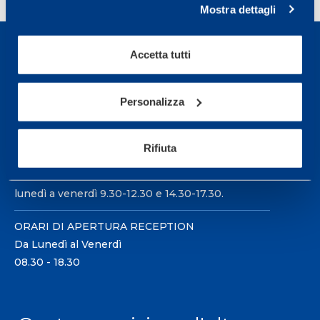
Mostra dettagli
Accetta tutti
Personalizza
Sport Service Mapei S.r.l. - Via Busto Fagnano 38,
21057 Olgiate Olona (Varese) Italia.
Rifiuta
Per prenotare una visita o avere ulteriori
informazioni: telefonare allo +39 0331 575757 da
lunedì a venerdì 9.30-12.30 e 14.30-17.30.
ORARI DI APERTURA RECEPTION
Da Lunedì al Venerdì
08.30 - 18.30