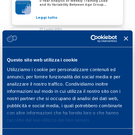
5-Year Analysis of Weekly Training Load
How Do Young Soccer Players Train? A 5-Year Analysis 
and its Variability Between Age Groups
in an Elite Youth Academy
Leggi tutto
27 Luglio 2024
Three-, Four-, and Five-Day
Microcycles: The Normality in
Three-, Four-, and Five-Day Microcycles: The Normality
Professional Football
Leggi tutto
Questo sito web utilizza i cookie
01 Luglio 2024
Utilizziamo i cookie per personalizzare contenuti ed
The time course of irisin release after
annunci, per fornire funzionalità dei social media e per
an acute exercise: relevant implications
The time course of irisin release after an acute exerci
for health and future experimental
analizzare il nostro traffico. Condividiamo inoltre
designs
informazioni sul modo in cui utilizza il nostro sito con i
Leggi tutto
nostri partner che si occupano di analisi dei dati web,
pubblicità e social media, i quali potrebbero combinarle
con altre informazioni che ha fornito loro o che hanno
raccolto dal suo utilizzo dei loro servizi.
1
2
3
…
15
»