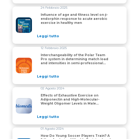
24 Febbraio 2025
Influence of age and fitness level on β-
endorphin response to acute aerobic
Influence of age and fitness level on β-endorphin res
exercise in healthy men
Leggi tutto
12 Febbraio 2025
Interchangeability of the Polar Team
Pro system in determining match load
Interchangeability of the Polar Team Pro system in de
and intensities in semi-professional
rugby union players
Leggi tutto
02 Agosto 2024
Effects of Exhaustive Exercise on
Adiponectin and High-Molecular-
Effects of Exhaustive Exercise on Adiponectin and Hi
Weight Oligomer Levels in Male
Amateur Athletes
Leggi tutto
01 Agosto 2024
How Do Young Soccer Players Train? A