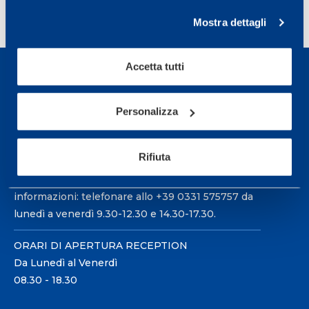
1
2
3
…
20
>
Mostra dettagli
Accetta tutti
Personalizza
Sport Service Mapei S.r.l. - Via Busto Fagnano 38,
21057 Olgiate Olona (Varese) Italia.
Rifiuta
Per prenotare una visita o avere ulteriori
informazioni: telefonare allo +39 0331 575757 da
lunedì a venerdì 9.30-12.30 e 14.30-17.30.
ORARI DI APERTURA RECEPTION
Da Lunedì al Venerdì
08.30 - 18.30