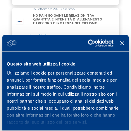
15 Settembre 2022 / ciclismo
NO PAIN NO GAIN? LE RELAZIONI TRA
QUANTITÀ E INTENSITÀ DI ALLENAMENTO
E I RECORD DI POTENZA NEL CICLISMO
PROFESSIONISTICO
Leggi tutto
20 Agosto 2022 / cubetti di sapere
ALLENAMENTO CON L’UTILIZZO DEL
BFR (BLOOD FLOW RESTRICTION)
Questo sito web utilizza i cookie
Utilizziamo i cookie per personalizzare contenuti ed
Leggi tutto
annunci, per fornire funzionalità dei social media e per
14 Marzo 2022 / cubetti di sapere
analizzare il nostro traffico. Condividiamo inoltre
ALLENAMENTO ISOINERZIALE
informazioni sul modo in cui utilizza il nostro sito con i
nostri partner che si occupano di analisi dei dati web,
pubblicità e social media, i quali potrebbero combinarle
Leggi tutto
con altre informazioni che ha fornito loro o che hanno
raccolto dal suo utilizzo dei loro servizi.