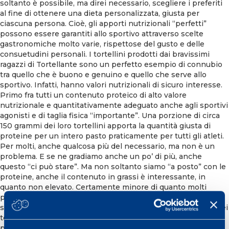
soltanto è possibile, ma direi necessario, scegliere i preferiti
al fine di ottenere una dieta personalizzata, giusta per
ciascuna persona. Cioè, gli apporti nutrizionali “perfetti”
possono essere garantiti allo sportivo attraverso scelte
gastronomiche molto varie, rispettose del gusto e delle
consuetudini personali. I tortellini prodotti dai bravissimi
ragazzi di Tortellante sono un perfetto esempio di connubio
tra quello che è buono e genuino e quello che serve allo
sportivo. Infatti, hanno valori nutrizionali di sicuro interesse.
Primo fra tutti un contenuto proteico di alto valore
nutrizionale e quantitativamente adeguato anche agli sportivi
agonisti e di taglia fisica “importante”. Una porzione di circa
150 grammi dei loro tortellini apporta la quantità giusta di
proteine per un intero pasto praticamente per tutti gli atleti.
Per molti, anche qualcosa più del necessario, ma non è un
problema. E se ne gradiamo anche un po’ di più, anche
questo “ci può stare”. Ma non soltanto siamo “a posto” con le
proteine, anche il contenuto in grassi è interessante, in
quanto non elevato. Certamente minore di quanto molti
possano pensare o, comunque, ritenere “giusto” per uno
sportivo. Per intendersi, a parità di peso i grassi contenuti nei
tortellini di Tortellante equivalgono a quelli delle maggior
parte dei crackers o della ricotta o dell’hamburger, “circa” alla