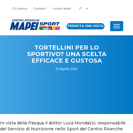
Chi siamo
Contatti
I nostri atleti
IT
PRENOTA UNA VISITA
Toggle 
TORTELLINI PER LO
SPORTIVO? UNA SCELTA
EFFICACE E GUSTOSA
01 Aprile 2021
In vista della Pasqua il dottor Luca Mondazzi, responsabile
del Servizio di Nutrizione nello Sport del Centro Ricerche