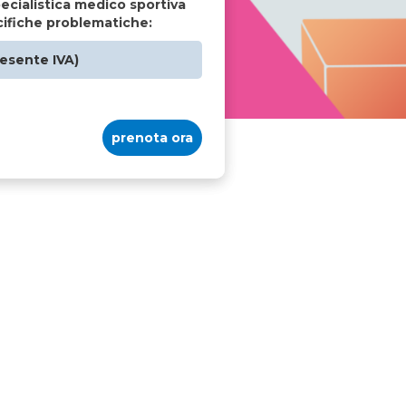
pecialistica medico sportiva
cifiche problematiche:
(esente IVA)
prenota ora