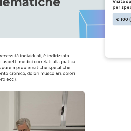
lematiche
Visita s
per spe
€ 100 
necessità individuali, è indirizzata
aspetti medici correlati alla pratica
 oppure a problematiche specifiche
ento cronico, dolori muscolari, dolori
ro ecc.).