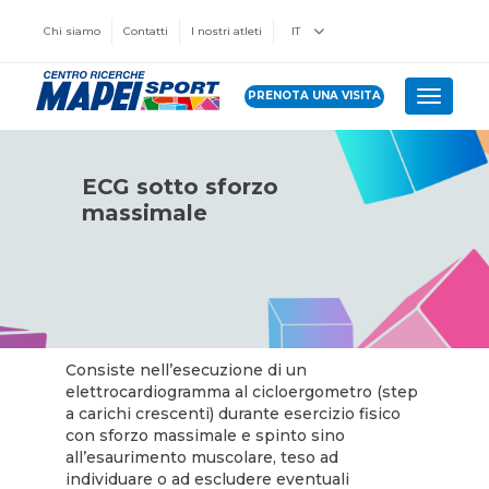
Chi siamo
Contatti
I nostri atleti
IT
PRENOTA UNA VISITA
Toggle 
ECG sotto sforzo
massimale
Consiste nell’esecuzione di un
elettrocardiogramma al cicloergometro (step
a carichi crescenti) durante esercizio fisico
con sforzo massimale e spinto sino
all’esaurimento muscolare, teso ad
individuare o ad escludere eventuali