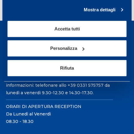
1
2
>
Mostra dettagli
Accetta tutti
Personalizza
Sport Service Mapei S.r.l. - Via Busto Fagnano 38,
21057 Olgiate Olona (Varese) Italia.
Rifiuta
Per prenotare una visita o avere ulteriori
informazioni: telefonare allo +39 0331 575757 da
lunedì a venerdì 9.30-12.30 e 14.30-17.30.
ORARI DI APERTURA RECEPTION
Da Lunedì al Venerdì
08.30 - 18.30