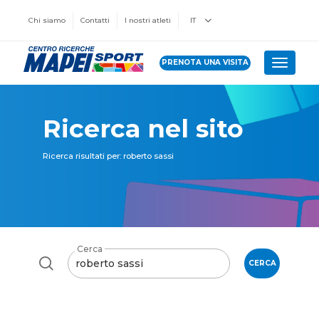
Chi siamo
Contatti
I nostri atleti
IT
PRENOTA UNA VISITA
Toggle 
Ricerca nel sito
Ricerca risultati per: roberto sassi
Cerca
CERCA