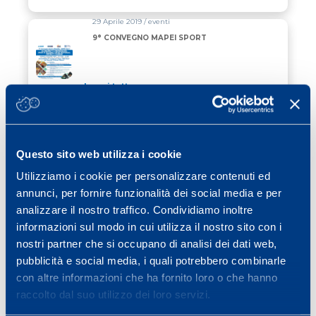
29 Aprile 2019 / eventi
9° CONVEGNO MAPEI SPORT
Leggi tutto
03 Aprile 2019 / calcio
9° CONVEGNO MAPEI SPORT
Questo sito web utilizza i cookie
Utilizziamo i cookie per personalizzare contenuti ed
Leggi tutto
annunci, per fornire funzionalità dei social media e per
22 Ottobre 2017 / ciclismo
analizzare il nostro traffico. Condividiamo inoltre
4° EDIZIONE “PEDALA CON ALDO”
informazioni sul modo in cui utilizza il nostro sito con i
nostri partner che si occupano di analisi dei dati web,
pubblicità e social media, i quali potrebbero combinarle
Leggi tutto
con altre informazioni che ha fornito loro o che hanno
raccolto dal suo utilizzo dei loro servizi.