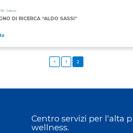
018 / News
GNO DI RICERCA “ALDO SASSI”
to
<
1
2
Centro servizi per l'alta 
wellness.