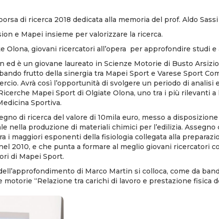
 borsa di ricerca 2018 dedicata alla memoria del prof. Aldo Sassi
on e Mapei insieme per valorizzare la ricerca.
te Olona, giovani ricercatori all’opera per approfondire studi e 
 ed è un giovane laureato in Scienze Motorie di Busto Arsizio: è
 bando frutto della sinergia tra Mapei Sport e Varese Sport C
cio. Avrà così l’opportunità di svolgere un periodo di analisi
Ricerche Mapei Sport di Olgiate Olona, uno tra i più rilevanti a 
 Medicina Sportiva.
ssegno di ricerca del valore di 10mila euro, messo a disposizion
e nella produzione di materiali chimici per l’edilizia. Assegno
ra i maggiori esponenti della fisiologia collegata alla preparazio
el 2010, e che punta a formare al meglio giovani ricercatori c
tori di Mapei Sport.
a dell’approfondimento di Marco Martin si colloca, come da bando
e motorie “Relazione tra carichi di lavoro e prestazione fisica de