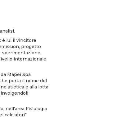
analisi.
 lui il vincitore
ommission, progetto
 e sperimentazione
livello internazionale
e da Mapei Spa,
 che porta il nome del
ne atletica e alla lotta
oinvolgendoli
, nell’area Fisiologia
i calciatori”.