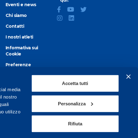
qui:
Eventi e news
Chi siamo
Contatti
I nostri atleti
Informativa sui
Cookie
Preferenze
Cookie
Privacy Policy
Accetta tutti
cial media
Dichiarazione di
il nostro
accessibilità
Personalizza
quali
o utilizzo
Rifiuta