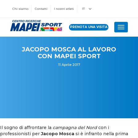
Chi siamo
Contatti
I nostri atleti
IT
PRENOTA UNA VISITA
Toggle 
JACOPO MOSCA AL LAVORO
CON MAPEI SPORT
11 Aprile 2017
Il sogno di affrontare la
campagna del Nord
con i
professionisti per
Jacopo Mosca
si è infranto nella prima