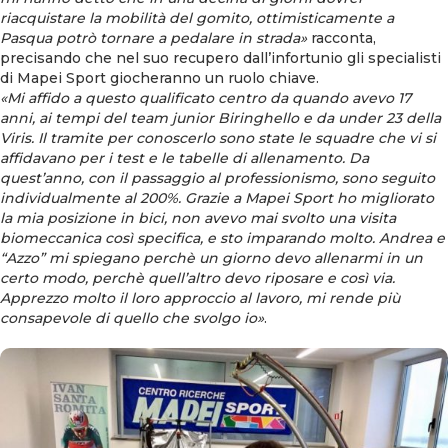
riacquistare la mobilità del gomito, ottimisticamente a
Pasqua potrò tornare a pedalare in strada»
racconta,
precisando che nel suo recupero dall’infortunio gli specialisti
di Mapei Sport giocheranno un ruolo chiave.
«Mi affido a questo qualificato centro da quando avevo 17
anni, ai tempi del team junior Biringhello e da under 23 della
Viris. Il tramite per conoscerlo sono state le squadre che vi si
affidavano per i test e le tabelle di allenamento. Da
quest’anno, con il passaggio al professionismo, sono seguito
individualmente al 200%. Grazie a Mapei Sport ho migliorato
la mia posizione in bici, non avevo mai svolto una visita
biomeccanica così specifica, e sto imparando molto. Andrea e
“Azzo” mi spiegano perchè un giorno devo allenarmi in un
certo modo, perchè quell’altro devo riposare e così via.
Apprezzo molto il loro approccio al lavoro, mi rende più
consapevole di quello che svolgo io»
.