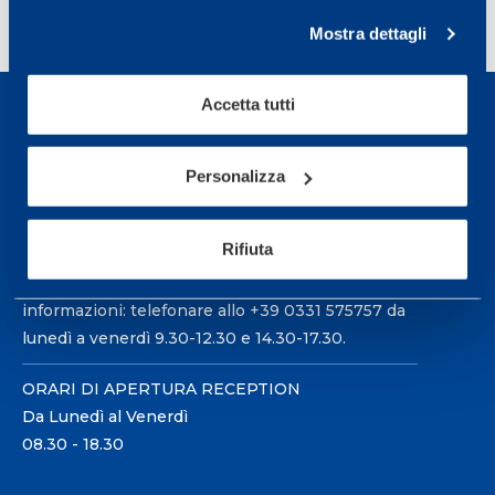
Mostra dettagli
Accetta tutti
Personalizza
Sport Service Mapei S.r.l. - Via Busto Fagnano 38,
21057 Olgiate Olona (Varese) Italia.
Rifiuta
Per prenotare una visita o avere ulteriori
informazioni: telefonare allo +39 0331 575757 da
lunedì a venerdì 9.30-12.30 e 14.30-17.30.
ORARI DI APERTURA RECEPTION
Da Lunedì al Venerdì
08.30 - 18.30