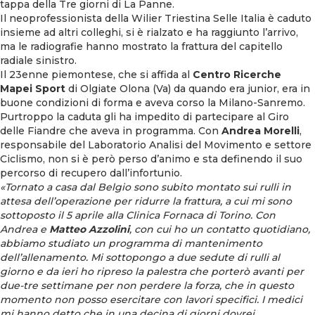
tappa della Tre giorni di La Panne.
Il neoprofessionista della Wilier Triestina Selle Italia è caduto
insieme ad altri colleghi, si è rialzato e ha raggiunto l’arrivo,
ma le radiografie hanno mostrato la frattura del capitello
radiale sinistro.
Il 23enne piemontese, che si affida al
Centro Ricerche
Mapei Sport
di Olgiate Olona (Va) da quando era junior, era in
buone condizioni di forma e aveva corso la Milano-Sanremo.
Purtroppo la caduta gli ha impedito di partecipare al Giro
delle Fiandre che aveva in programma. Con
Andrea Morelli
,
responsabile del Laboratorio Analisi del Movimento e settore
Ciclismo, non si è però perso d’animo e sta definendo il suo
percorso di recupero dall’infortunio.
«Tornato a casa dal Belgio sono subito montato sui rulli in
attesa dell’operazione per ridurre la frattura, a cui mi sono
sottoposto il 5 aprile alla Clinica Fornaca di Torino. Con
Andrea e
Matteo Azzolini
, con cui ho un contatto quotidiano,
abbiamo studiato un programma di mantenimento
dell’allenamento. Mi sottopongo a due sedute di rulli al
giorno e da ieri ho ripreso la palestra che porterò avanti per
due-tre settimane per non perdere la forza, che in questo
momento non posso esercitare con lavori specifici. I medici
mi hanno detto che in una decina di giorni dovrei