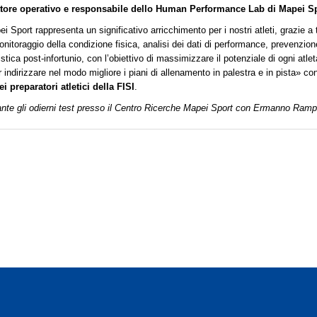
tore operativo e responsabile dello Human Performance Lab di Mapei S
 Sport rappresenta un significativo arricchimento per i nostri atleti, grazie a
onitoraggio della condizione fisica, analisi dei dati di performance, prevenzion
onistica post-infortunio, con l’obiettivo di massimizzare il potenziale di ogni atle
indirizzare nel modo migliore i piani di allenamento in palestra e in pista» co
 preparatori atletici della FISI
.
ante gli odierni test presso il Centro Ricerche Mapei Sport con Ermanno Rampi