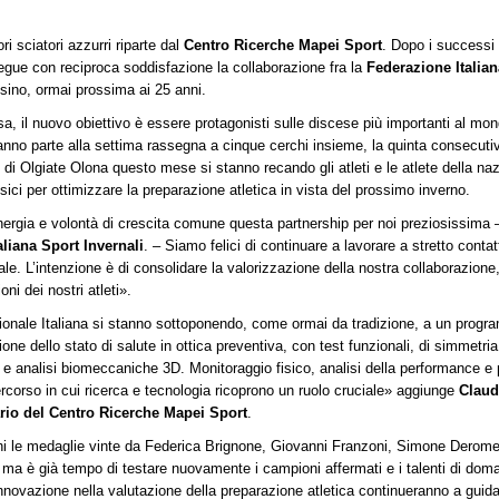
i sciatori azzurri riparte dal
Centro Ricerche Mapei Sport
. Dopo i successi 
egue con reciproca soddisfazione la collaborazione fra la
Federazione Italian
sino, ormai prossima ai 25 anni.
sa, il nuovo obiettivo è essere protagonisti sulle discese più importanti al mon
nno parte alla settima rassegna a cinque cerchi insieme, la quinta consecuti
o di Olgiate Olona questo mese si stanno recando gli atleti e le atlete della naz
isici per ottimizzare la preparazione atletica in vista del prossimo inverno.
ergia e volontà di crescita comune questa partnership per noi preziosissima
liana Sport Invernali
. – Siamo felici di continuare a lavorare a stretto conta
le. L’intenzione è di consolidare la valorizzazione della nostra collaborazione, n
ni dei nostri atleti».
azionale Italiana si stanno sottoponendo, come ormai da tradizione, a un prog
one dello stato di salute in ottica preventiva, con test funzionali, di simmetria
e analisi biomeccaniche 3D. Monitoraggio fisico, analisi della performance e p
rcorso in cui ricerca e tecnologia ricoprono un ruolo cruciale» aggiunge
Claud
ario del Centro Ricerche Mapei Sport
.
i le medaglie vinte da Federica Brignone, Giovanni Franzoni, Simone Derome
ma è già tempo di testare nuovamente i campioni affermati e i talenti di doman
innovazione nella valutazione della preparazione atletica continueranno a guida