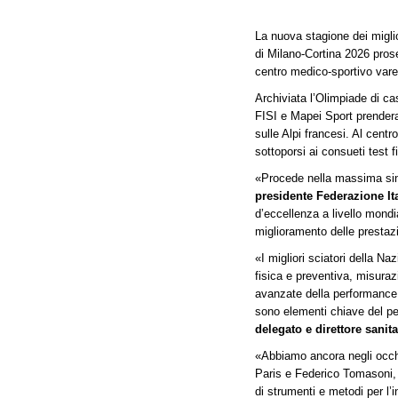
La nuova stagione dei miglior
di Milano-Cortina 2026 pros
centro medico-sportivo vare
Archiviata l’Olimpiade di ca
FISI e Mapei Sport prendera
sulle Alpi francesi. Al centr
sottoporsi ai consueti test f
«Procede nella massima sin
presidente Federazione Ita
d’eccellenza a livello mondia
miglioramento delle prestazio
«I migliori sciatori della N
fisica e preventiva, misurazi
avanzate della performance 
sono elementi chiave del pe
delegato e direttore sanit
«Abbiamo ancora negli occh
Paris e Federico Tomasoni, 
di strumenti e metodi per l’