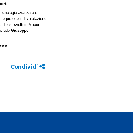
port
.
 tecnologie avanzate e
e e protocolli di valutazione
ta.
I test svolti in Mapei
nclude
Giuseppe
nini
Condividi