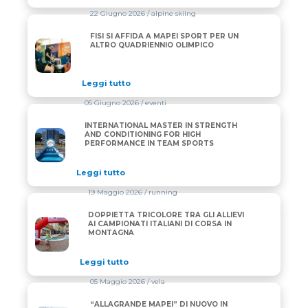
22 Giugno 2026
/ alpine skiing
FISI SI AFFIDA A MAPEI SPORT PER UN
FISI SI AFFIDA A MAPEI SPORT PER UN ALTRO QUA
ALTRO QUADRIENNIO OLIMPICO
Leggi tutto
05 Giugno 2026
/ eventi
INTERNATIONAL MASTER IN STRENGTH
INTERNATIONAL MASTER IN STRENGTH AND CONDI
AND CONDITIONING FOR HIGH
PERFORMANCE IN TEAM SPORTS
Leggi tutto
19 Maggio 2026
/ running
DOPPIETTA TRICOLORE TRA GLI ALLIEVI
DOPPIETTA TRICOLORE TRA GLI ALLIEVI AI CAMPIO
AI CAMPIONATI ITALIANI DI CORSA IN
MONTAGNA
Leggi tutto
05 Maggio 2026
/ vela
“ALLAGRANDE MAPEI” DI NUOVO IN