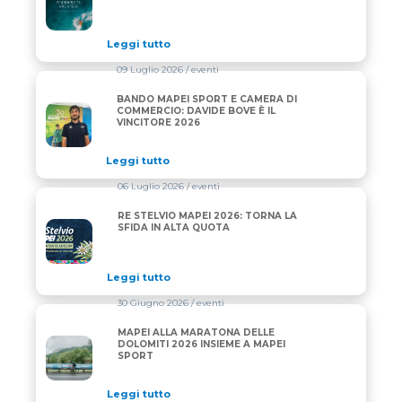
Leggi tutto
09 Luglio 2026
/ eventi
BANDO MAPEI SPORT E CAMERA DI
BANDO MAPEI SPORT E CAMERA DI COMMERCIO: DAV
COMMERCIO: DAVIDE BOVE È IL
VINCITORE 2026
Leggi tutto
06 Luglio 2026
/ eventi
RE STELVIO MAPEI 2026: TORNA LA
RE STELVIO MAPEI 2026: TORNA LA SFIDA IN ALTA 
SFIDA IN ALTA QUOTA
Leggi tutto
30 Giugno 2026
/ eventi
MAPEI ALLA MARATONA DELLE
MAPEI ALLA MARATONA DELLE DOLOMITI 2026 INS
DOLOMITI 2026 INSIEME A MAPEI
SPORT
Leggi tutto