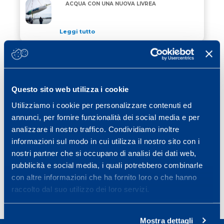
“ALLAGRANDE MAPEI” DI NUOVO IN ACQUA CON UN
ACQUA CON UNA NUOVA LIVREA
Leggi tutto
24 Aprile 2026
/ eventi
JEREZ SCEGLIE MAPEI PER COLORARE
JEREZ SCEGLIE MAPEI PER COLORARE CORDOLI, GRI
CORDOLI, GRIGLIA DI PARTENZA E VIE
DI FUGA
Questo sito web utilizza i cookie
Leggi tutto
Utilizziamo i cookie per personalizzare contenuti ed
15 Aprile 2026
/ eventi
annunci, per fornire funzionalità dei social media e per
MAPEI RINNOVA IL SUO IMPEGNO COME
analizzare il nostro traffico. Condividiamo inoltre
MAPEI RINNOVA IL SUO IMPEGNO COME OFFICIAL 
OFFICIAL SPONSOR DELLA STRAMILANO
informazioni sul modo in cui utilizza il nostro sito con i
2026
nostri partner che si occupano di analisi dei dati web,
Leggi tutto
pubblicità e social media, i quali potrebbero combinarle
con altre informazioni che ha fornito loro o che hanno
raccolto dal suo utilizzo dei loro servizi.
Page
Page
Page
Page
Next page
1
2
3
…
40
»
Mostra dettagli