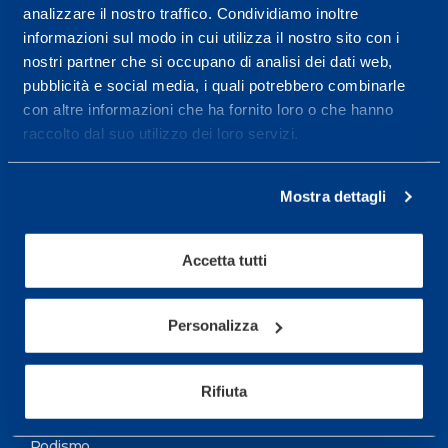
analizzare il nostro traffico. Condividiamo inoltre
Maggiori informazioni
informazioni sul modo in cui utilizza il nostro sito con i
nostri partner che si occupano di analisi dei dati web,
pubblicità e social media, i quali potrebbero combinarle
Servizi
con altre informazioni che ha fornito loro o che hanno
Servizi Medici
raccolto dal suo utilizzo dei loro servizi.
Test di valutazione
Mostra dettagli
Programmazione Allenamento
Accetta tutti
Sport
Calcio
Personalizza
Ciclismo e MTB
Motorsports
Rifiuta
Pallacanestro
Podismo