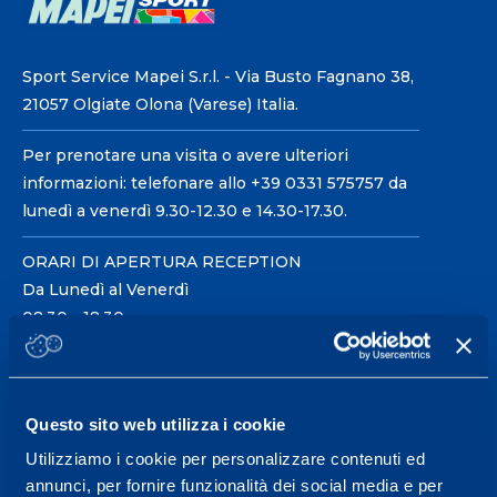
Sport Service Mapei S.r.l. - Via Busto Fagnano 38,
21057 Olgiate Olona (Varese) Italia.
Per prenotare una visita o avere ulteriori
informazioni: telefonare allo +39 0331 575757 da
lunedì a venerdì 9.30-12.30 e 14.30-17.30.
ORARI DI APERTURA RECEPTION
Da Lunedì al Venerdì
08.30 - 18.30
Centro servizi per l'alta
Questo sito web utilizza i cookie
prestazione ed il
Utilizziamo i cookie per personalizzare contenuti ed
wellness.
annunci, per fornire funzionalità dei social media e per