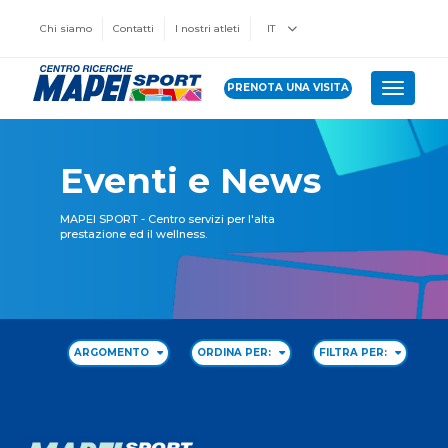
Chi siamo
Contatti
I nostri atleti
IT
PRENOTA UNA VISITA
Toggle 
Eventi e News
MAPEI SPORT - Centro servizi per l'alta
prestazione ed il wellness.
ARGOMENTO
ORDINA PER:
FILTRA PER: