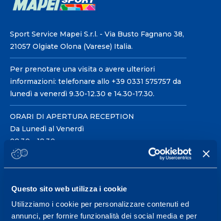
Sport Service Mapei S.r.l. - Via Busto Fagnano 38,
21057 Olgiate Olona (Varese) Italia.
Per prenotare una visita o avere ulteriori
informazioni: telefonare allo +39 0331 575757 da
lunedì a venerdì 9.30-12.30 e 14.30-17.30.
ORARI DI APERTURA RECEPTION
Da Lunedì al Venerdì
08.30 - 18.30
Centro servizi per l'alta
Questo sito web utilizza i cookie
prestazione ed il
Utilizziamo i cookie per personalizzare contenuti ed
wellness.
annunci, per fornire funzionalità dei social media e per