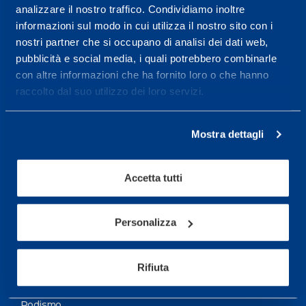
analizzare il nostro traffico. Condividiamo inoltre
Maggiori informazioni
informazioni sul modo in cui utilizza il nostro sito con i
nostri partner che si occupano di analisi dei dati web,
pubblicità e social media, i quali potrebbero combinarle
Servizi
con altre informazioni che ha fornito loro o che hanno
Servizi Medici
raccolto dal suo utilizzo dei loro servizi.
Test di valutazione
Mostra dettagli
Programmazione Allenamento
Accetta tutti
Sport
Calcio
Personalizza
Ciclismo e MTB
Motorsports
Rifiuta
Pallacanestro
Podismo