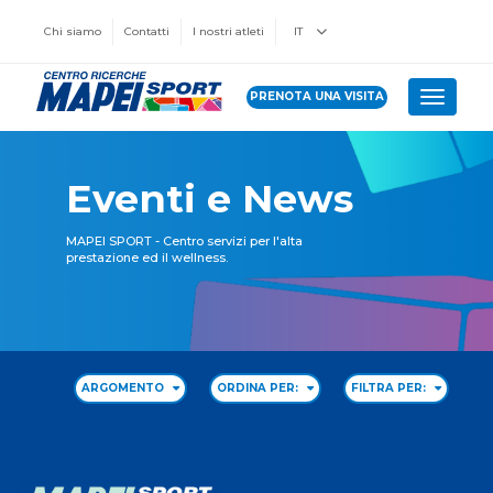
Chi siamo
Contatti
I nostri atleti
IT
PRENOTA UNA VISITA
Toggle 
Eventi e News
MAPEI SPORT - Centro servizi per l'alta
prestazione ed il wellness.
ARGOMENTO
ORDINA PER:
FILTRA PER: