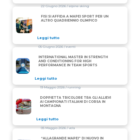
22 Giugno 2026
/ alpine skiing
FISI SI AFFIDA A MAPEI SPORT PER UN
FISI SI AFFIDA A MAPEI SPORT PER UN ALTRO QUA
ALTRO QUADRIENNIO OLIMPICO
Leggi tutto
05 Giugno 2026
/ eventi
INTERNATIONAL MASTER IN STRENGTH
INTERNATIONAL MASTER IN STRENGTH AND CONDI
AND CONDITIONING FOR HIGH
PERFORMANCE IN TEAM SPORTS
Leggi tutto
19 Maggio 2026
/ running
DOPPIETTA TRICOLORE TRA GLI ALLIEVI
DOPPIETTA TRICOLORE TRA GLI ALLIEVI AI CAMPIO
AI CAMPIONATI ITALIANI DI CORSA IN
MONTAGNA
Leggi tutto
05 Maggio 2026
/ vela
“ALLAGRANDE MAPEI” DI NUOVO IN