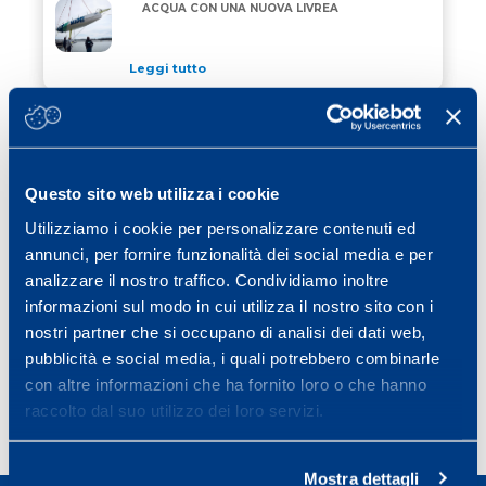
“ALLAGRANDE MAPEI” DI NUOVO IN ACQUA CON UN
ACQUA CON UNA NUOVA LIVREA
Leggi tutto
24 Aprile 2026
/ eventi
JEREZ SCEGLIE MAPEI PER COLORARE
JEREZ SCEGLIE MAPEI PER COLORARE CORDOLI, GRI
CORDOLI, GRIGLIA DI PARTENZA E VIE
DI FUGA
Questo sito web utilizza i cookie
Leggi tutto
Utilizziamo i cookie per personalizzare contenuti ed
15 Aprile 2026
/ eventi
annunci, per fornire funzionalità dei social media e per
MAPEI RINNOVA IL SUO IMPEGNO COME
analizzare il nostro traffico. Condividiamo inoltre
MAPEI RINNOVA IL SUO IMPEGNO COME OFFICIAL 
OFFICIAL SPONSOR DELLA STRAMILANO
informazioni sul modo in cui utilizza il nostro sito con i
2026
nostri partner che si occupano di analisi dei dati web,
Leggi tutto
pubblicità e social media, i quali potrebbero combinarle
con altre informazioni che ha fornito loro o che hanno
raccolto dal suo utilizzo dei loro servizi.
Page
Page
Page
Page
Next page
1
2
3
…
40
»
Mostra dettagli