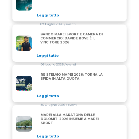
Leggi tutto
09 Luglio 2026
/ eventi
BANDO MAPEI SPORT E CAMERA DI
BANDO MAPEI SPORT E CAMERA DI COMMERCIO: DAV
COMMERCIO: DAVIDE BOVE È IL
VINCITORE 2026
Leggi tutto
06 Luglio 2026
/ eventi
RE STELVIO MAPEI 2026: TORNA LA
RE STELVIO MAPEI 2026: TORNA LA SFIDA IN ALTA 
SFIDA IN ALTA QUOTA
Leggi tutto
30 Giugno 2026
/ eventi
MAPEI ALLA MARATONA DELLE
MAPEI ALLA MARATONA DELLE DOLOMITI 2026 INS
DOLOMITI 2026 INSIEME A MAPEI
SPORT
Leggi tutto